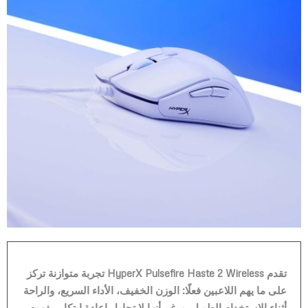
تقدم HyperX Pulsefire Haste 2 Wireless تجربة متوازنة تركز
على ما يهم اللاعبين فعلًا: الوزن الخفيف، الأداء السريع، والراحة
أثناء الاستخدام الطويل. ورغم أنها لا تحاول إعادة ابتكار مفهوم