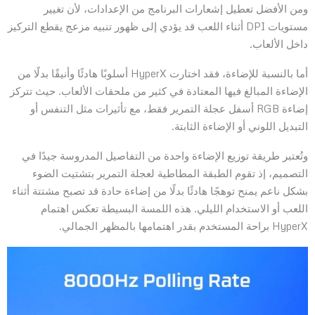
ومن الأفضل تعطيل إشعارات البرنامج من الإعدادات، لأن تغيير
مستويات DPI أثناء اللعب قد يؤدي إلى ظهور تنبيه مزعج يقطع التركيز
داخل الألعاب.
أما بالنسبة للإضاءة، فقد اختارت HyperX أسلوبًا هادئًا وأنيقًا بدلًا من
الإضاءة المبالغ فيها المعتادة في كثير من ملحقات الألعاب. حيث تتركز
إضاءة RGB أسفل عجلة التمرير فقط، مع تأثيرات مثل التنفس أو
التبديل اللوني أو الإضاءة الثابتة.
وتُعتبر طريقة توزيع الإضاءة واحدة من التفاصيل المدروسة جيدًا في
التصميم، إذ تقوم الطبقة المطاطية لعجلة التمرير بتشتيت الضوء
بشكل ناعم يمنح توهجًا هادئًا بدلًا من إضاءة حادة قد تصبح مشتتة أثناء
اللعب أو الاستخدام الليلي. هذه اللمسة البسيطة تعكس اهتمام
HyperX براحة المستخدم بقدر اهتمامها بالمظهر الجمالي.