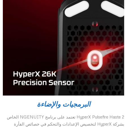
البرمجيات والإضاءة
HyperX Pulsefire Haste 2 تعتمد على برنامج NGENUITY الخاص
بشركة HyperX لتخصيص الإعدادات والتحكم في خصائص الفأرة