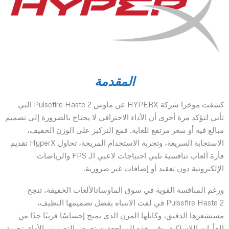
المقدمة
كشفت موخرا شركة HYPERX عن ماوس Pulsefire Haste 2 التي
تأتي لتؤكد مرة أخرى أن الأداء الاحترافي لا يحتاج بالضرورة إلى تصميم
مبالغ فيه أو سعر مرتفع للغاية. فمع التركيز على الوزن الخفيف،
الاستجابة السريعة، وتجربة الاستخدام المريحة، تحاول HyperX تقديم
فأرة ألعاب تنافسية تلبي احتياجات لاعبي الـ FPS والرياضات
الإلكترونية دون تعقيد أو إضافات غير ضرورية.
ورغم المنافسة القوية في سوق الماوساتالألعاب الخفيفة، تنجح
Pulsefire Haste 2 في لفت الانتباه بفضل تصميمها النظيف،
مستشعرها الدقيق، وكابلها المرن الذي يمنح إحساسًا قريبًا جدًا من
الفأرات اللاسلكية. وفي هذه المراجعة نستعرض التصميم، الأداء، تجربة