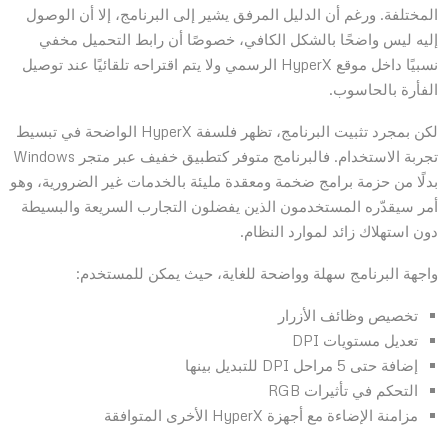
المختلفة. ورغم أن الدليل المرفق يشير إلى البرنامج، إلا أن الوصول
إليه ليس واضحًا بالشكل الكافي، خصوصًا أن رابط التحميل مخفي
نسبيًا داخل موقع HyperX الرسمي ولا يتم اقتراحه تلقائيًا عند توصيل
الفأرة بالحاسوب.
لكن بمجرد تثبيت البرنامج، تظهر فلسفة HyperX الواضحة في تبسيط
تجربة الاستخدام. فالبرنامج متوفر كتطبيق خفيف عبر متجر Windows
بدلًا من حزمة برامج ضخمة ومعقدة مليئة بالخدمات غير الضرورية، وهو
أمر سيقدّره المستخدمون الذين يفضلون التجارب السريعة والبسيطة
دون استهلاك زائد لموارد النظام.
واجهة البرنامج سهلة وواضحة للغاية، حيث يمكن للمستخدم:
تخصيص وظائف الأزرار
تعديل مستويات DPI
إضافة حتى 5 مراحل DPI للتبديل بينها
التحكم في تأثيرات RGB
مزامنة الإضاءة مع أجهزة HyperX الأخرى المتوافقة