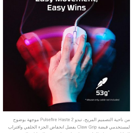
من ناحية التصميم المريح، تبدو Pulsefire Haste 2 موجهة بوضوح
لمستخدمي قبضة Claw Grip بفضل انخفاض الجزء الخلفي واقتراب