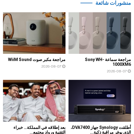
منشورات شائعة
مراجعة سماعة Sony WH-
مراجعة مكبر صوت WiiM Sound
1000XM6
2026-08-07
2026-08-07
أطلقت Synology جهاز DVA7400،
بعد إطلاقه في المملكة… خبراء
الذي يوفر مراقبة ذكية...
التقنية ورواد مجتمع...