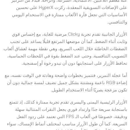
عنه معظم اللاعبين: الاعتمادية، السرعة، والراحة. فبدلًا من التركيز
على الإضافات التسويقية المعقدة، ركزت HyperX على تحسين
الأساسيات التي تجعل فأرة الألعاب ممتازة في الاستخدام اليومي
والتنافسي.
الأزرار الجانبية تقدم تجربة Clicky مرضية للغاية، مع إحساس قوي
وثابت أثناء الضغط. كما أن موضعها المرتفع قليلًا يساعد على تجنب
الضغطات الخاطئة خلال اللعب السريع، وهي نقطة مهمة لعشاق ألعاب
التصويب التنافسية. وحتى عند الضغط بقوة في اللحظات الحماسية،
تحافظ الأزرار على استجابتها دون أن تبدو رخوة أو إسفنجية.
أما عجلة التمرير، فتتميز بخطوات واضحة وهادئة في الوقت نفسه، مع
إضاءة RGB ناعمة ومشتتة بشكل جميل تضيف لمسة جمالية دون أن
تكون مزعجة بصريًا أثناء الاستخدام الطويل.
الأزرار الرئيسية اليمنى واليسرى تقدم تجربة ممتازة كذلك، إذ تتمتع
باستجابة سريعة جدًا وارتداد فوري يجعل النقرات المتتالية سهلة
ودقيقة، خصوصًا في ألعاب الـ FPS التي تعتمد على ردود الفعل
السريعة. كما أن طول الأزرار مناسب لمختلف أنماط الإمساك، سواء