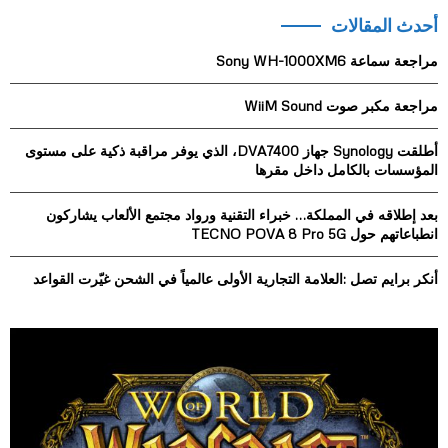
r
أحدث المقالات
c
E
h
مراجعة سماعة Sony WH-1000XM6
f
A
o
مراجعة مكبر صوت WiiM Sound
r
R
:
أطلقت Synology جهاز DVA7400، الذي يوفر مراقبة ذكية على مستوى
C
المؤسسات بالكامل داخل مقرها
H
بعد إطلاقه في المملكة… خبراء التقنية ورواد مجتمع الألعاب يشاركون
انطباعاتهم حول TECNO POVA 8 Pro 5G
أنكر برايم تصل :العلامة التجارية الأولى عالمياً في الشحن غيّرت القواعد