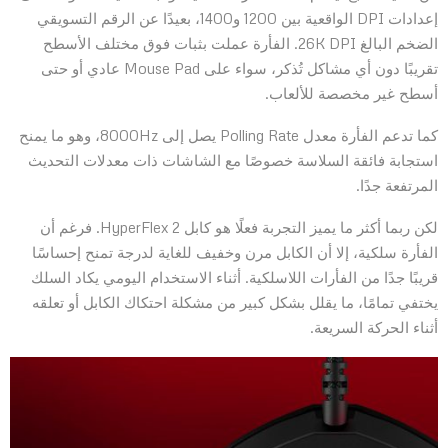
إعدادات DPI الواقعية بين 1200 و1400، بعيدًا عن الرقم التسويقي
الضخم البالغ 26K DPI. الفأرة عملت بثبات فوق مختلف الأسطح
تقريبًا دون أي مشاكل تُذكر، سواء على Mouse Pad عادي أو حتى
أسطح غير مخصصة للألعاب.
كما تدعم الفأرة معدل Polling Rate يصل إلى 8000Hz، وهو ما يمنح
استجابة فائقة السلاسة خصوصًا مع الشاشات ذات معدلات التحديث
المرتفعة جدًا.
لكن ربما أكثر ما يميز التجربة فعلًا هو كابل HyperFlex 2. فرغم أن
الفأرة سلكية، إلا أن الكابل مرن وخفيف للغاية لدرجة تمنح إحساسًا
قريبًا جدًا من الفأرات اللاسلكية. أثناء الاستخدام اليومي يكاد السلك
يختفي تمامًا، ما يقلل بشكل كبير من مشكلة احتكاك الكابل أو تعلقه
أثناء الحركة السريعة.