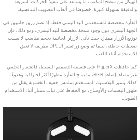
الهيكل من سطح المكتب، ما يساعد على تنفيذ الحركات السريعة
والدقيقة بسهولة كبيرة، خصوصًا في ألعاب التصويب التنافسية.
الفأرة مخصصة لمستخدمي اليد اليمنى فقط، إذ تضم زرين جانبيين في
الجهة اليسرى دون وجود نسخة مخصصة لليد اليسرى. ومع ذلك، فإن
توزيع الأزرار ممتاز، حيث تأتي الأزرار الجانبية بحجم مناسب لا يسبب
ضغطات خاطئة، بينما تم وضع زر تغيير الـ DPI بطريقة لا تعيق
الاستخدام أثناء اللعب.
كما حافظت HyperX على فلسفة التصميم البسيط، فالشعار الخلفي
غير مضاء بإضاءة RGB، ما يمنح الفأرة مظهرًا أكثر احترافية وهدوءًا.
كذلك يتميز البلاستيك المستخدم بملمس خفيف الخشونة يقلل من
ظهور البصمات والأوساخ، مع الحفاظ على ثبات ممتاز أثناء الاستخدام
الطويل.