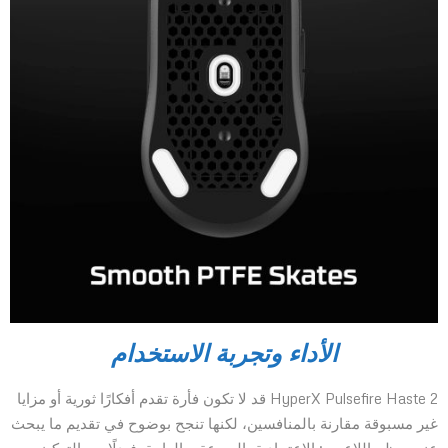
الأداء وتجربة الاستخدام
HyperX Pulsefire Haste 2 قد لا تكون فأرة تقدم أفكارًا ثورية أو مزايا
غير مسبوقة مقارنة بالمنافسين، لكنها تنجح بوضوح في تقديم ما يبحث