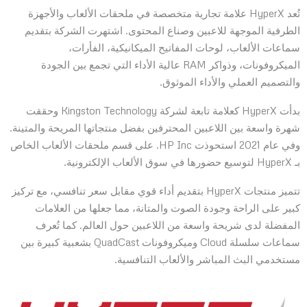
تُعد HyperX علامة تجارية متخصصة في ملحقات الألعاب والأجهزة
الطرفية الموجهة للاعبين وصناع المحتوى. اشتهرت الشركة بتقديم
سماعات الألعاب، لوحات المفاتيح الميكانيكية، الفأرات،
الميكروفونات، وذواكر RAM عالية الأداء التي تجمع بين الجودة
والتصميم العملي والأداء الموثوق.
بدأت HyperX كعلامة تابعة لشركة Kingston Technology وحققت
شهرة واسعة بين اللاعبين المحترفين بفضل منتجاتها المريحة والمتينة.
وفي عام 2021 استحوذت HP Inc. على قسم ملحقات الألعاب الخاص
بـ HyperX لتوسيع حضورها في سوق الألعاب الإلكترونية.
تتميز منتجات HyperX بتقديم أداء قوي مقابل سعر تنافسي، مع تركيز
كبير على الراحة وجودة الصوت والمتانة، مما جعلها من العلامات
المفضلة لدى شريحة واسعة من اللاعبين حول العالم. كما تُعرف
سماعات سلسلة Cloud وميكروفونات QuadCast بشعبية كبيرة بين
مستخدمي البث المباشر والألعاب التنافسية.