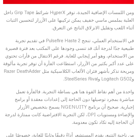
ومن اللمسات الإضافية الجيدة، توفر HyperX شرائط Grip Tape داخل
العلبة بملمس ماسي خفيف يمكن تركيبها على الأزرار لتحسين الثبات
أثناء اللعب وتقليل الانزلاق الناتج عن التعرق.
في الاستخدام العملي، تنجح Pulsefire Haste 2 في تقديم تجربة
طبيعية جدًا لدرجة أنك قد تنسى وجودها على المكتب بعد فترة قصيرة
من الاستخدام، وهو أمر إيجابي للغاية. فرغم الانتقال من فأرات تحتوي
على عدد أكبر بكثير من الأزرار، استطاعت الفأرة أن توفر تجربة مألوفة
ومريحة تذكر بأشهر فئران الألعاب الكلاسيكية مثل Razer DeathAdder
وLogitech G502 وSteelSeries Rival.
واحدة من أهم نقاط القوة هنا هي بساطة التجربة. فالفأرة تعمل
مباشرة بمجرد توصيلها دون الحاجة إلى إعدادات معقدة أو برامج
إجبارية. صحيح أن برنامج NGENUITY يسمح بتخصيص الأزرار
والإضاءة ومستويات DPI، لكن التجربة الافتراضية كانت ممتازة لدرجة
أن الحاجة إليه تكاد تكون معدومة.
من ناحية التتبع، يقدم المستشعر أداءً دقيقًا وثابتًا للغاية، خصوصًا على