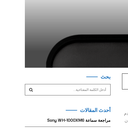
بحث
S
e
a
S
r
أحدث المقالات
c
E
 كما تقدم
h
ن
مراجعة سماعة Sony WH-1000XM6
f
A