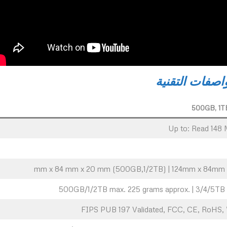
واصفات
التقنية
500GB, 1T
Up to: Read 148 
500GB/1/2TB max. 225 grams approx. | 3/4/5TB 
FIPS PUB 197 Validated, FCC, CE, RoHS