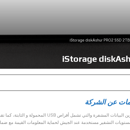
مات عن الشركة
iStorage هي الشركة الرائدة الموثوقة عالميًا في أجهزة تخزين البيانات المشفرة والتي تشمل أقراص USB المحمولة و الثابتة،
ن لمستويات التشفير مستخدمة عند الجيش لحماية المعلومات القيمة مع ضما