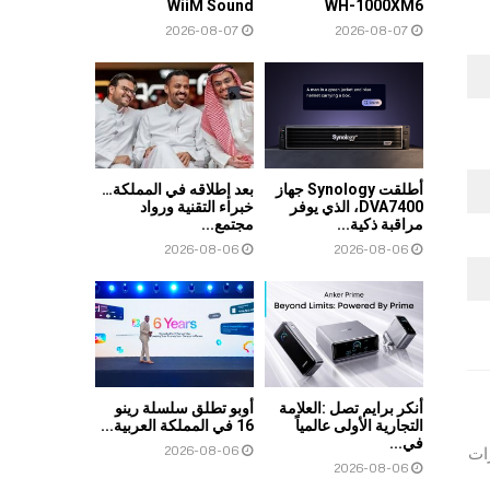
WiiM Sound
WH-1000XM6
2026-08-07
2026-08-07
أطلقت Synology جهاز
بعد إطلاقه في المملكة…
DVA7400، الذي يوفر
خبراء التقنية ورواد
مراقبة ذكية...
مجتمع...
2026-08-06
2026-08-06
أنكر برايم تصل :العلامة
أوبو تطلق سلسلة رينو
التجارية الأولى عالمياً
16 في المملكة العربية...
في...
2026-08-06
يزات
2026-08-06