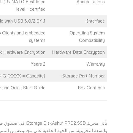
L) & NATO Restricted
Accreditations
level – certified
e with USB 3.0/2.0/1.1
Interface
o Clients and embedded
Operating System
systems
Compatibility
sk Hardware Encryption
Hardware Data Encryption
2 Years
Warranty
G (XXXX = Capacity)
iStorage Part Number
e and Quick Start Guide
Box Contents
يأتي محرك  PRO2 SSD
والسعة التخزينية، من الجهة الخلفية على مجموعة من المميزات