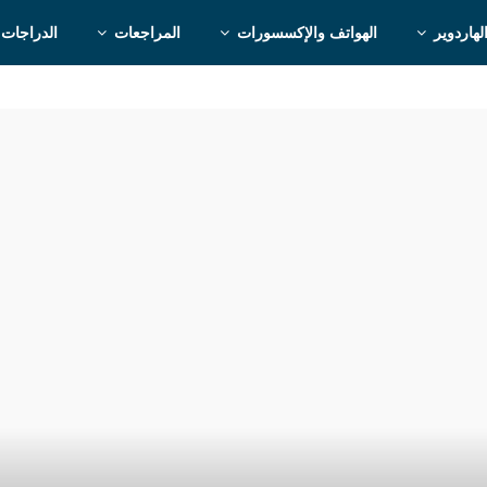
لهاردوير
الهواتف والإكسسورات
المراجعات
الدراجات 