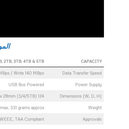
الم
B, 2TB, 3TB, 4TB & 5TB
CAPACITY
MBps / Write 140 MBps
Data Transfer Speed
USB Bus Powered
Power Supply
124 mm x 84 mm x 20 mm (500GB,1/2TB) | 124mm x 84mm x 28mm (3/4/5TB)
Dimensions (W, D, H)
max. 331 grams approx
Weight
, WEEE, TAA Compliant
Approvals