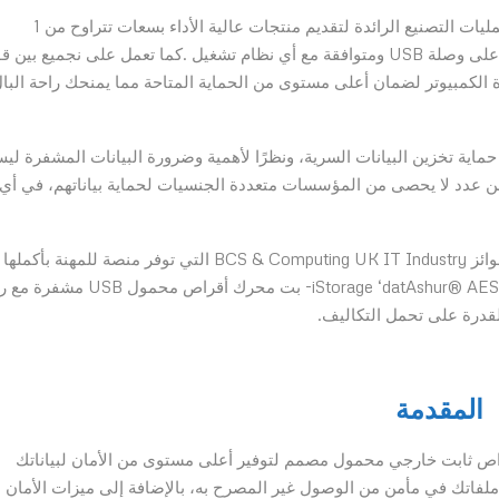
كما تركز الشركة على البحث والتطوير المكثف إلى جانب عمليات التصنيع الرائدة لتقديم منتجات عالية الأداء بسعات تتراوح من 1
جيجابايت إلى 14 تيرابايت، والتي تعمل على أي جهاز يحتوي على وصلة USB ومتوافقة مع أي نظام تشغيل .كما تعمل على نجميع بين
دام أجهزة الكمبيوتر لضمان أعلى مستوى من الحماية المتاحة مما يمنحك راحة البا
م 2009 وهدفها السعي إلى حماية تخزين البيانات السرية، ونظرًا لأهمية وضرورة البيانات المشفرة ل
 عن عدد لا يحصى من المؤسسات متعددة الجنسيات لحماية بياناتهم، في أي
حازت iStorage على جائزة “الابتكار الأمني ​​لهذا العام” من جوائز BCS & Computing UK IT Industry التي توفر منصة للمهنة بأكملها
للاحتفال بأفضل الممارسات والابتكار والتميز، من أجل iStorage ‘datAshur® AES 256- بت محرك أقراص مح
المقدمة
DiskA عبارة عن محرك أقراص ثابت خارجي محمول مصمم لتوفير أعلى مستوى من الأمان لبياناتك
لفاتك في مأمن من الوصول غير المصرح به، بالإضافة إلى ميزات الأمان