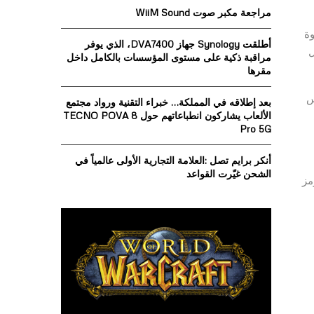
o
مراجعة مكبر صوت WiiM Sound
r
R
:
 قوة
أطلقت Synology جهاز DVA7400، الذي يوفر
C
ل
مراقبة ذكية على مستوى المؤسسات بالكامل داخل
مقرها
H
يس
بعد إطلاقه في المملكة… خبراء التقنية ورواد مجتمع
الألعاب يشاركون انطباعاتهم حول TECNO POVA 8
Pro 5G
أنكر برايم تصل :العلامة التجارية الأولى عالمياً في
الشحن غيّرت القواعد
مول USB مشفرة مع رمز