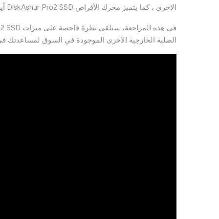
الاخرى ، كما يتميز محرك الأقراص DiskAshur Pro2 SSD أيضًا بالسرعة والمتانة المذهلة.
الصلبة الخارجية الأخرى الموجودة في السوق لمساعدتك في تح