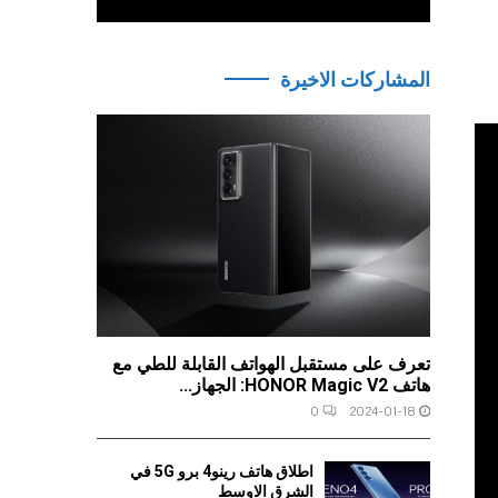
المشاركات الاخيرة
تعرف على مستقبل الهواتف القابلة للطي مع
هاتف HONOR Magic V2: الجهاز...
0
2024-01-18
اطلاق هاتف رينو4 برو 5G في
الشرق الاوسط