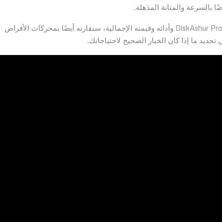
في هذه المراجعة، سنلقي نظرة فاحصة على ميزات DiskAshur Pro2 SSD وأدائه وقيمته الإجمالية، سنقارنه أيضًا بمحركات الأقراص
ديد ما إذا كان الخيار الصحيح لاحتياجاتك.