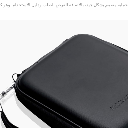
د فتح الصندوق ستجد كابل تمديد USB، وكيس حماية مصمم بشكل جيد، بالاضافة القرص الصلب ودليل الاستخدام، وهو 