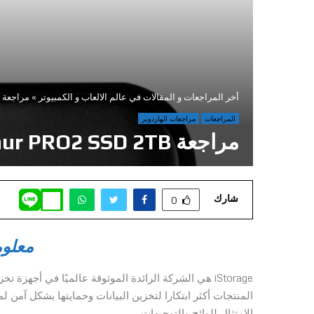
أخر المراجعات و المقالات في عالم الالعاب و الكمبيوتر
»
مراجعة iStorage diskAshur PRO2 SSD 2TB
المراجعات
مراجعات الهاردوير
مراجعة iStorage diskAshur PRO2 SSD 2TB
شارك
0
معلو
المنتجات أكثر ابتكارا لتخزين البيانات وحمايتها بشكل آم
الامتثال للوائح والتوجيهات.