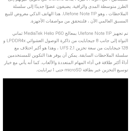
الطرز متوسطة المدى والراقية. يضيفون عضوًا جديدًا إلى سلسلة
الملاحظات ، وهو Ulefone Note 11P. هذا الهاتف الذكي معروض للبيع
المسبق العالمي الآن ، فلنتحقق من مواصفات الأجهزة.
تم تجهيز Ulefone Note 11P بمعالج MediaTek Helio P60 ثماني
النواة إلى جانب 8 جيجابايت من ذاكرة الوصول العشوائي LPDDR4x و
128 جيجابايت من سعة تخزين UFS 2.1 ، وهذا هو أكبر اختلاف مع
سلسلة الملاحظات السابقة. يمكن أن يوفر هذا التكوين للمستخدمين
أداءً أكثر طلاقة في أداء المهام المتعددة والألعاب. كما أنه يأتي مع خيار
توسيع التخزين عبر بطاقة microSD حتى 1 تيرابايت.