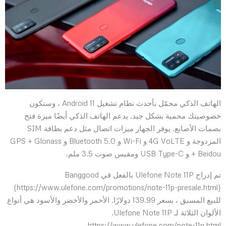
الهاتف الذكي محمّل بأحدث نظام تشغيل Android 11 ، وستكون
خصوصيتك محمية بشكل جيد. يدعم الهاتف الذكي أيضًا ميزة فتح
بصمات الأصابع. يوفر الجهاز ميزات اتصال مثل دعم بطاقة SIM
المزدوجة و 4G VoLTE و Wi-Fi و Bluetooth 5.0 و GPS + Glonass
+ Beidou و USB Type-C ومقبس صوت 3.5 ملم.
تم إدراج Ulefone Note 11P بالفعل في Banggood
(https://www.ulefone.com/promotions/note-11p-presale.html)
للبيع المسبق ، بسعر 139.99 دولارًا. الأحمر والأخضر والأسود هي أنواع
الألوان الثلاثة لـ Ulefone Note 11P.
https://www.ulefone.com/note-11p.html