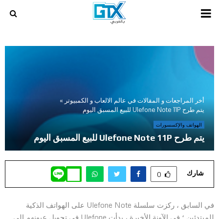
PRIMARY
MENU
أخر المراجعات و المقالات في عالم الالعاب و الكمبيوتر
»
يتم طرح Ulefone Note 11P للبيع المسبق اليوم
الهواتف والإكسسورات
يتم طرح Ulefone Note 11P للبيع المسبق اليوم
شارك
0
في السابق ، ركزت سلسلة Ulefone Note على الهواتف الذكية
للمبتدئين ؛ في الآونة الأخيرة ، بدأت Ulefone في تحويل عيونهم إلى