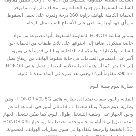
الشاشة للسقوط من جميع الجهات ومن مختلف الزوايا، مما يوفر
الحماية الكاملة للهاتف بزاوية 360 درجة وقدرته على تحمل السقوط
من أي جهة أو زاوية، حتى على الأسطح الصلبة مثل الرخام.
وتتميز شاشة HONOR المقاومة للسقوط بأنها مصنوعة من مواد
خاصة مبتكرة، إضافة إلى احتوائها على ثلاث طبقات من الحماية حول
الشاشة والإطارات والمكونات الداخلية، وبالتالي قدرة أعلى ومرونة
أكبر على امتصاص الصدمات في حالة سقوط الهاتف من ارتفاع يصل
إلى 1.5 متر. كما أن هذه الحماية ثلاثية الطبقات تجعل هاتف HONOR
X9b 5G مقاوماً للرذاذ وحتى بعد غمره في الماء لمدة 15 ثانية.
بطارية تدوم طيلة اليوم
المتانة والقوة صفات تمتد إلى بطارية هاتف HONOR X9b 5G ، وهي
بطارية تدوم طويلاً، وتبلغ سعتها 5800 مللي أمبير في الساعة لتدعم
وجود الجهاز على وضعية التشغيل طوال اليوم، كما يمكن تشغيل الجهاز
لمدة تصل إلى 3 أيام بشحنة واحدة. تحتفظ بطارية جهاز HONOR X9b
5G، الخفيفة والرفيعة بكفاءتها في سوق بطاريات الهواتف المحمولة،