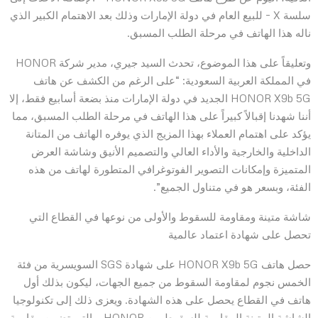
سلسة X – للبيع العام في دولة الإمارات وذلك بعد الاهتمام الكبير الذي
ناله هذا الهاتف في مرحلة الطلب المسبق.
وتعليقاً على هذا الموضوع، تحدث السيد جيري، مدير شركة HONOR
في المملكة العربية السعودية: “على الرغم من الكشف عن هاتف
HONOR X9b 5G الجديد في دولة الإمارات منذ بضعة أسابيع فقط، إلا
أننا شهدنا إقبالاً كبيراً على هذا الهاتف في مرحلة الطلب المسبق، مما
يؤكد على اهتمام العملاء بهذا المزيج الذي يوفره الهاتف من المتانة
الداخلية والخارجية والأداء العالي والتصميم الأنيق وشاشة العرض
المتميزة وإمكانات التصوير الفوتوغرافي المتطورة لهاتف من هذه
الفئة، وبسعر هو في متناول الجميع”.
شاشة متينة ومقاومة للسقوط والأولى من نوعها في القطاع التي
تحصل على شهادة اعتماد عالمية
حصل هاتف HONOR X9b 5G على شهادة SGS السويسرية من فئة
الخمس نجوم لمقاومة السقوط من جميع الجهات، ليكون بذلك أول
هاتف في القطاع يحصل على هذه الشهادة. ويعزى ذلك إلى تكنولوجيا
الشاشة المتينة المقاومة للسقوط من HONOR، والتي تضمن مقاومة