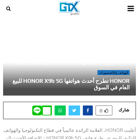
PRIMARY
MENU
أخر المراجعات و المقالات في عالم الالعاب و الكمبيوتر
»
HONOR تطرح أحدث هواتفها HONOR X9b 5G للبيع العام في السوق
الهواتف والإكسسورات
HONOR تطرح أحدث هواتفها HONOR X9b 5G للبيع
العام في السوق
شارك
0
أعلنت HONOR، العلامة الرائدة عالمياً في قطاع التكنولوجيا والهواتف
الذكية، اليوم عن طرح هاتف HONOR X9b 5G – الإضافة الأحدث إلى