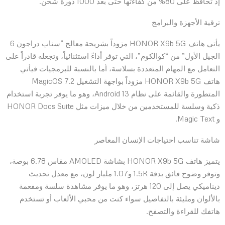
إذ تحافظ على 80% من كفاءتها حتى بعد 1000 دورة شحن.
ترقية الأجهزة والبرامج
يأتي هاتف HONOR X9b 5G مزوداً بشريحة معالج “سناب دراجون 6
الجيل الأول” من “كوالكوم”، التي توفر أداءً استثنائياً، وتجعله قادراً على
التعامل مع المهام المتعددة بسلاسة، أما بالنسبة للبرمجيات فيأتي
هاتف HONOR X9b 5G مزوداً بواجهة التشغيل MagicOS 7.2
المتطورة والقائمة على نظام Android 13، وهو ما يوفر تجربة استخدام
ذكية وسلسة للمستخدمين من خلال ميزات مثل HONOR Docs Suite
و Magic Text.
شاشة تناسب احتياجات الإنسان المعاصر
يتميز هاتف HONOR X9b 5G بشاشة AMOLED مقاس 6.78 بوصة،
وتوفر وضوح فائق بدقة 1.5K و1.07 مليار لون، مع معدل تحديث
ديناميكي يصل إلى 120 هرتز، وهو ما يوفر مشاهدة سلسة ومفعمة
بالألوان ومليئة بالتفاصيل سواء كنت من محبي الألعاب أو تستخدم
هاتفك للقراءة والتصفح.