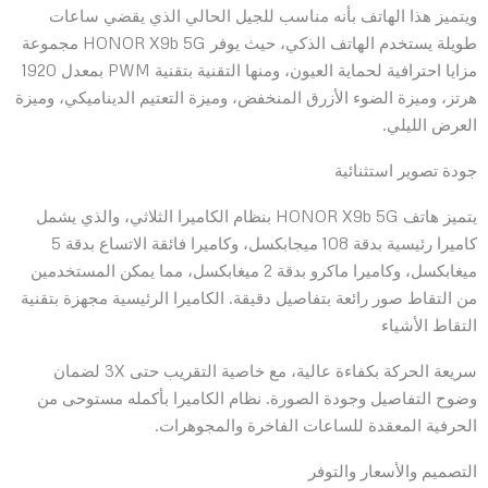
ويتميز هذا الهاتف بأنه مناسب للجيل الحالي الذي يقضي ساعات
طويلة يستخدم الهاتف الذكي، حيث يوفر HONOR X9b 5G مجموعة
مزايا احترافية لحماية العيون، ومنها التقنية بتقنية PWM بمعدل 1920
هرتز، وميزة الضوء الأزرق المنخفض، وميزة التعتيم الديناميكي، وميزة
العرض الليلي.
جودة تصوير استثنائية
يتميز هاتف HONOR X9b 5G بنظام الكاميرا الثلاثي، والذي يشمل
كاميرا رئيسية بدقة 108 ميجابكسل، وكاميرا فائقة الاتساع بدقة 5
ميغابكسل، وكاميرا ماكرو بدقة 2 ميغابكسل، مما يمكن المستخدمين
من التقاط صور رائعة بتفاصيل دقيقة. الكاميرا الرئيسية مجهزة بتقنية
التقاط الأشياء
سريعة الحركة بكفاءة عالية، مع خاصية التقريب حتى 3X لضمان
وضوح التفاصيل وجودة الصورة. نظام الكاميرا بأكمله مستوحى من
الحرفية المعقدة للساعات الفاخرة والمجوهرات.
التصميم والأسعار والتوفر