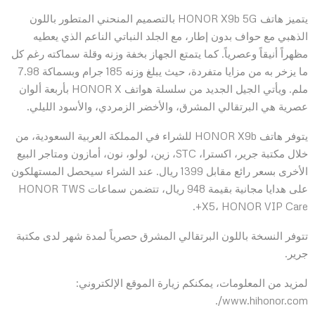
يتميز هاتف HONOR X9b 5G بالتصميم المنحني المتطور باللون
الذهبي مع حواف بدون إطار، مع الجلد النباتي الناعم الذي يعطيه
مظهراً أنيقاً وعصرياً. كما يتمتع الجهاز بخفة وزنه وقلة سماكته رغم كل
ما يزخر به من مزايا متفردة، حيث يبلغ وزنه 185 جرام وبسماكة 7.98
ملم. ويأتي الجيل الجديد من سلسلة هواتف HONOR X بأربعة ألوان
عصرية هي البرتقالي المشرق، والأخضر الزمردي، والأسود الليلي.
يتوفر هاتف HONOR X9b للشراء في المملكة العربية السعودية، من
خلال مكتبة جرير، اكسترا، STC، زين، لولو، نون، أمازون ومتاجر البيع
الأخرى بسعر رائع مقابل 1399 ريال. عند الشراء سيحصل المستهلكون
على هدايا مجانية بقيمة 948 ريال، تتضمن سماعات HONOR TWS
X5، HONOR VIP Care+.
تتوفر النسخة باللون البرتقالي المشرق حصرياً لمدة شهر لدى مكتبة
جرير.
لمزيد من المعلومات، يمكنكم زيارة الموقع الإلكتروني:
www.hihonor.com/.