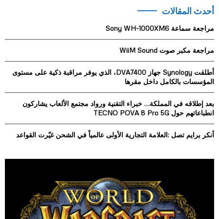
r
أحدث المقالات
c
E
h
مراجعة سماعة Sony WH-1000XM6
f
A
o
مراجعة مكبر صوت WiiM Sound
r
R
:
أطلقت Synology جهاز DVA7400، الذي يوفر مراقبة ذكية على مستوى
C
المؤسسات بالكامل داخل مقرها
H
بعد إطلاقه في المملكة… خبراء التقنية ورواد مجتمع الألعاب يشاركون
انطباعاتهم حول TECNO POVA 8 Pro 5G
أنكر برايم تصل :العلامة التجارية الأولى عالمياً في الشحن غيّرت القواعد