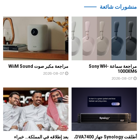
منشورات شائعة
مراجعة سماعة Sony WH-
مراجعة مكبر صوت WiiM Sound
1000XM6
2026-08-07
2026-08-07
أطلقت Synology جهاز DVA7400،
بعد إطلاقه في المملكة… خبراء