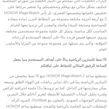
خيارات الخلفيات التي تمكنكم من اختيار الخلفية من صوركم الشخصية
لتتكيف بشكل مثالي مع ذوقكم وشخصيتكم. ولا تقتصر مزاياها على
تخصيص خلفياتها وتصميمها العصري، بل تأتي HONOR MagicWatch
2 مع أربعة أحزمة مختلفة مصنوعة من المطاط المرن (مادة مضادة
للحساسية وصديقة للبيئة) والجلد والمعدن كي ترتدوا معها الحزام
المناسب لكل مناسبة. وتمثل كل خلفية مجموعة مستخدمين مختلفة،
وتروي جميعها قصص فريدة بناءً على أنشطة المستخدم أو رغباته
المؤقتة، والتي يتم تمثيلها عبر مجموعة متنوعة من المزايا والأسلوب
العام.
15 نمط للتمارين الرياضية بناءً على أهداف المستخدم مما يجعل
الساعة الرفيق المثالي للحفاظ على لياقتكم
تستطيع ساعة HONOR MagicWatch 2 تتبع 15 نمط مخصص من
التمارين الرياضية بما في ذلك ثماني رياضات في الهواء الطلق وسبعة
يمكن ممارستها في الداخل. كما تم تزويدها بـ13 جلسة احترافية للركض
وقدرة تحليل البيانات التفصيلية للأنشطة لتعزيز أدائكم خلال التمرين
ومنحكم التوجيهات الصوتية. بالتعاون مع FirstBeat، المزود الرائد
للتحليلات البدنية الخاصة بالرياضة والصحة، تستطيع ساعة HONOR