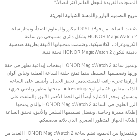
المنتجات الفريدة لنجعل العالم أكثر اتصالاً.”
مزيج التصميم البارز واللمسة الشبابية الجريئة
صُنعت الساعة من فولاذ 316L المكرر والمقاوم للصدأ، وتمتاز ساعة
HONOR MagicWatch 2 بشكل دائري مستوحى من ساعة
الكرونوغراف الكلاسيكية. وصُممت منحنياتها الأنيقة بطريقة هندسية
دقيقة لتكون HONOR MagicWatch 2 تحفة فنية.
وتتميز ساعة HONOR MagicWatch 2 بنفحات إبداعية تظهر في خفة
وزنها وتصميمها البسيط، بينما تمنح حلقة الساعة العملية وتباين ألوان
أزرارها تجربة رائعة للمستخدمين تحفز الخيال. وأضيف على الساعة
الذكية مقاس 46 ملم لوحةauto-racing منحتها مظهر رياضي جريء
ومشوق. وتجدر الإشارة أيضاً إلى الخط الأحمر الأنيق والملفت على
الزر العلوي في الساعة HONOR MagicWatch 2 والذي يمنحها
إطلالة مميزة وخاصة. وبفضل تصميمها السلس والأنيق، تحقق الساعة
إطلالة الجهاز المتطور العصري الذي يلائم معصمكم.
ولتتميزوا بين الجميع، تضم ساعة HONOR MagicWatch 2 العديد من