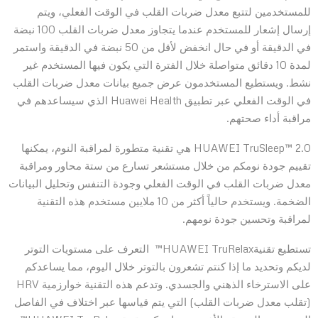
للمستخدمين لتتبع معدل ضربات القلب في الوقت الفعلي، ويتم
إرسال إشعار للمستخدم عندما يتجاوز معدل ضربات القلب 100 نبضة
في الدقيقة أو في حال انخفض لأقل من 50 نبضة في الدقيقة واستمر
لمدة 10 دقائق متواصلة خلال الفترة التي يكون فيها المستخدم غير
نشط. ويستطيع المستخدمون عرض جميع بيانات معدل ضربات القلب
في الوقت الفعلي عبر تطبيق Huawei Health الذي سيساعدهم في
مراقبة أداء صحتهم.
HUAWEI TruSleep™ 2.0 هي تقنية متطورة لمراقبة النوم، يمكنها
تقييم جودة نومكم من خلال مستشعر تسارع من ستة محاور ومراقبة
معدل ضربات القلب في الوقت الفعلي وجودة التنفس وتحليل البيانات
الضخمة. ويستخدم حالياً أكثر من 10 ملايين مستخدم هذه التقنية
لمراقبة وتحسين جودة نومهم.
تستطيع تقنيةHUAWEI TruRelax™ التعرف على مستويات التوتر
لديكم وتحديد ما إذا كنتم تشعرون بالتوتر خلال اليوم، مما يساعدكم
على الاسترخاء الذهني والجسدي. وتدعم هذه التقنية خوارزمية HRV
(تقلب معدل ضربات القلب) التي يتم قياسها عبر اختلاف في الفاصل