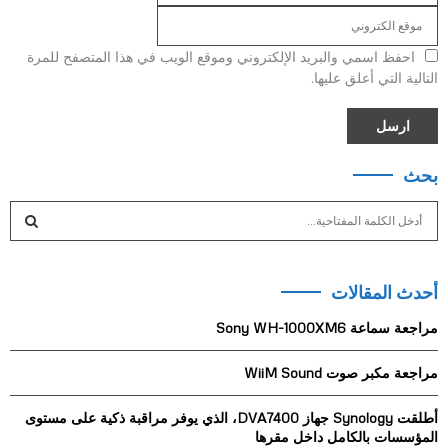
احفظ اسمي والبريد الإلكتروني وموقع الويب في هذا المتصفح للمرة
التالية التي أعلق عليها.
بحث
S
e
a
S
r
أحدث المقالات
c
E
h
مراجعة سماعة Sony WH-1000XM6
f
A
o
مراجعة مكبر صوت WiiM Sound
r
R
:
أطلقت Synology جهاز DVA7400، الذي يوفر مراقبة ذكية على مستوى
C
المؤسسات بالكامل داخل مقرها