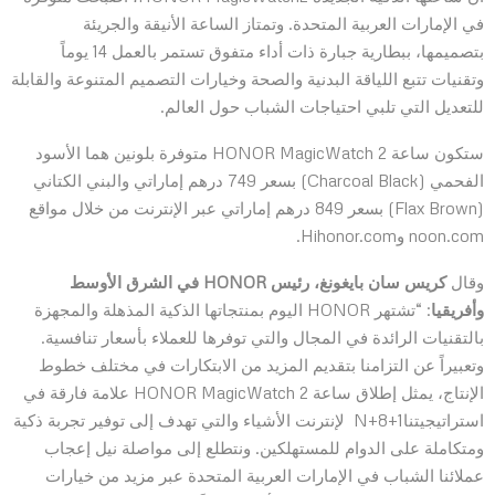
في الإمارات العربية المتحدة. وتمتاز الساعة الأنيقة والجريئة
بتصميمها، ببطارية جبارة ذات أداء متفوق تستمر بالعمل 14 يوماً
وتقنيات تتبع اللياقة البدنية والصحة وخيارات التصميم المتنوعة والقابلة
للتعديل التي تلبي احتياجات الشباب حول العالم.
ستكون ساعة HONOR MagicWatch 2 متوفرة بلونين هما الأسود
الفحمي (Charcoal Black) بسعر 749 درهم إماراتي والبني الكتاني
(Flax Brown) بسعر 849 درهم إماراتي عبر الإنترنت من خلال مواقع
noon.com وHihonor.com.
وقال
كريس سان بايغونغ،
رئيس
HONOR
في الشرق الأوسط
وأفريقيا
: “تشتهر HONOR اليوم بمنتجاتها الذكية المذهلة والمجهزة
بالتقنيات الرائدة في المجال والتي توفرها للعملاء بأسعار تنافسية.
وتعبيراً عن التزامنا بتقديم المزيد من الابتكارات في مختلف خطوط
الإنتاج، يمثل إطلاق ساعة HONOR MagicWatch 2 علامة فارقة في
استراتيجيتنا1+8+N لإنترنت الأشياء والتي تهدف إلى توفير تجربة ذكية
ومتكاملة على الدوام للمستهلكين. ونتطلع إلى مواصلة نيل إعجاب
عملائنا الشباب في الإمارات العربية المتحدة عبر مزيد من خيارات