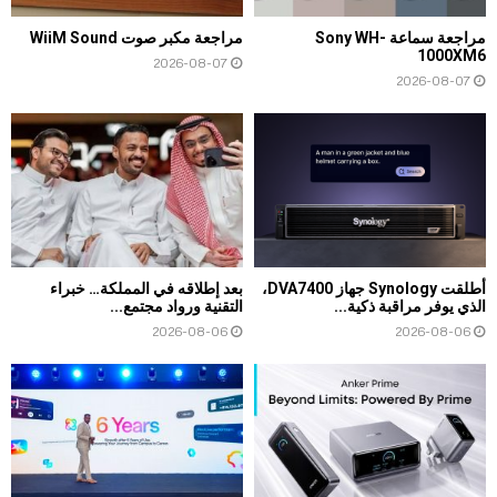
مراجعة سماعة Sony WH-
مراجعة مكبر صوت WiiM Sound
1000XM6
2026-08-07
2026-08-07
أطلقت Synology جهاز DVA7400،
بعد إطلاقه في المملكة… خبراء
الذي يوفر مراقبة ذكية...
التقنية ورواد مجتمع...
2026-08-06
2026-08-06