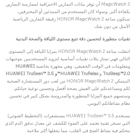
MagicWatch 2 أن توفر بيانات التمارين الاحترافية لممارسة التمارين
بكفاءة أكبر. وسواء كان المستخدم من المبتدئين أو المحترفين،
ستكون ساعة HONOR MagicWatch 2 رفيقة التمارين الرياضية
الأمثل من دون شك.
تقنيات متطورة لتحسين دقة تتبع مستوى اللياقة والصحة البدنية
انتقلت ساعة HONOR MagicWatch 2 بمزايا اللياقة إلى المستوى
التالي فهي تمتاز بثلاث تقنيات أساسية لتزويد المستخدمين بتوجيهات
ومعلومات في الوقت الحقيقي، وهي مجهزة بخاصية
HUAWEI
TruSleep™2.0
و
HUAWEI TruRelax™
و
HUAWEI TruSeen™ 3.5
التيتمكن HONOR MagicWatch 2 من لعب دور المستشارة الصحية
لكم ومساعدتكم على العيش بصحة أفضل وتحسين نوعية حياتكم.
وستسهم جميع المزايا المتطورة والمدروسة بشكل كبير في تحسين
نظام نشاطاتكم اليومي.
يستخدم HUAWEI TruSeen™ 3.5 مستشعرات (التخطيط الضوئي)
التي تسخر تقنية تعتمد على الضوء للكشف عن معدل تدفق الدم الذي
يتحكم فيه نشاط الضخ في القلب، مما يجعلها أكثر ملاءمة