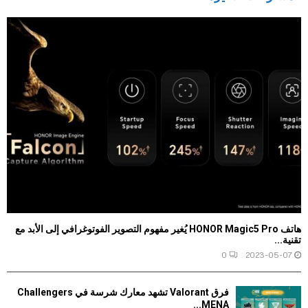
هاتف HONOR Magic5 Pro يُغير مفهوم التصوير الفوتوغرافي إلى الأبد مع
تقنية...
0
2023-05-07
فرق Valorant تشهد معارك شرسة في Challengers
MENA...