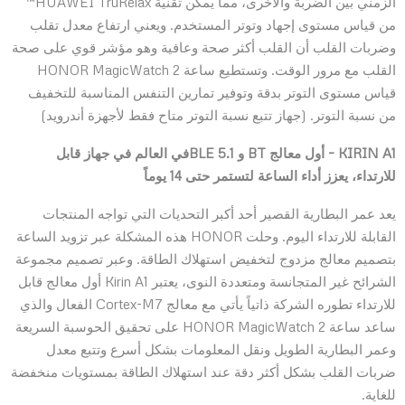
الزمني بين الضربة والأخرى، مما يمكن تقنية HUAWEI TruRelax™
من قياس مستوى إجهاد وتوتر المستخدم. ويعني ارتفاع معدل تقلب
وضربات القلب أن القلب أكثر صحة وعافية وهو مؤشر قوي على صحة
القلب مع مرور الوقت. وتستطيع ساعة HONOR MagicWatch 2
قياس مستوى التوتر بدقة وتوفير تمارين التنفس المناسبة للتخفيف
من نسبة التوتر. (جهاز تتبع نسبة التوتر متاح فقط لأجهزة أندرويد)
KIRIN A1
– أول معالج
BT
و
BLE 5.1
في العالم في جهاز قابل
للارتداء، يعزز أداء الساعة لتستمر حتى 14 يوماً
يعد عمر البطارية القصير أحد أكبر التحديات التي تواجه المنتجات
القابلة للارتداء اليوم. وحلت HONOR هذه المشكلة عبر تزويد الساعة
بتصميم معالج مزدوج لتخفيض استهلاك الطاقة. وعبر تصميم مجموعة
الشرائح غير المتجانسة ومتعددة النوى، يعتبر Kirin A1 أول معالج قابل
للارتداء تطوره الشركة ذاتياً يأتي مع معالج Cortex-M7 الفعال والذي
ساعد ساعة HONOR MagicWatch 2 على تحقيق الحوسبة السريعة
وعمر البطارية الطويل ونقل المعلومات بشكل أسرع وتتبع معدل
ضربات القلب بشكل أكثر دقة عند استهلاك الطاقة بمستويات منخفضة
للغاية.