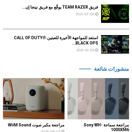
فريق TEAM RAZER يوقّع مع فريق نينجا إن...
2021-07-09
استعد للمواجهة الأخيرة للعبتينCALL OF DUTY®:
BLACK OPS...
2021-10-06
منشورات شائعة
مراجعة سماعة Sony WH-
مراجعة مكبر صوت WiiM Sound
1000XM6
2026-08-07