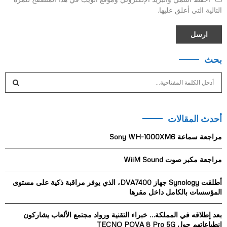
التالية التي أعلق عليها.
بحث
S
e
a
S
r
أحدث المقالات
c
E
h
مراجعة سماعة Sony WH-1000XM6
f
A
o
مراجعة مكبر صوت WiiM Sound
r
R
:
أطلقت Synology جهاز DVA7400، الذي يوفر مراقبة ذكية على مستوى
C
المؤسسات بالكامل داخل مقرها
H
بعد إطلاقه في المملكة… خبراء التقنية ورواد مجتمع الألعاب يشاركون
انطباعاتهم حول TECNO POVA 8 Pro 5G