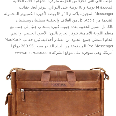
الجلب التي تأتي كجزء من الحزمة متوفرة بأحجام Apple الحالية
المحددة 14 بوصة و 16 بوصة على التوالي. تتوفر أيضًا حقائب
Messenger المجهزة بأكمام 13 و 15 بوصة لأجهزة الكمبيوتر المحمولة
القديمة من Apple. كل من الغلاف والحقيبة مبطنتان ومبطنتان
بالكامل. تتميز الحقيبة بعدة جيوب كبيرة بسحاب جنبًا إلى جنب مع
منظم اللوحة الأمامية. تتوفر الحزم باللون الأسود الحبيبي أو البني
الخام المتعثر. جميع الجلود من مصادر أخلاقية. تُباع حقائب MacBook
Pro Messenger المصنوعة من الجلد الفاخر بسعر 369.95 دولارًا
أمريكيًا وهي متوفرة على موقع الشركة www.mac-case.com