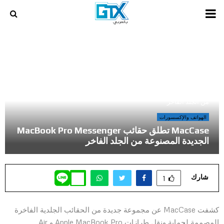
PRIMARY
MENU
أخر المراجعات و المقالات في عالم الالعاب و الكمبيوتر
»
MacCase تطلق حقائب MacBook Pro Messenger الجديدة المصنوعة
من الجلد الفاخر
الهواتف والإكسسورات
MacCase تطلق حقائب MacBook Pro Messenger
الجديدة المصنوعة من الجلد الفاخر
شارك
1
كشفت MacCase عن مجموعة جديدة من الحقائب الجلدية الفاخرة
المصممة لحماية ونقل طرازات Apple MacBook Pro و Air.