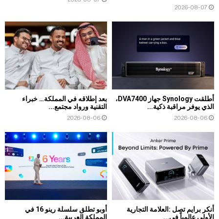
2026-08-07
أطلقت Synology جهاز DVA7400،
بعد إطلاقه في المملكة… خبراء
الذي يوفر مراقبة ذكية...
التقنية ورواد مجتمع...
2026-08-06
2026-08-06
أنكر برايم تصل :العلامة التجارية
أوبو تطلق سلسلة رينو 16 في
الأولى عالمياً في...
المملكة العربية...