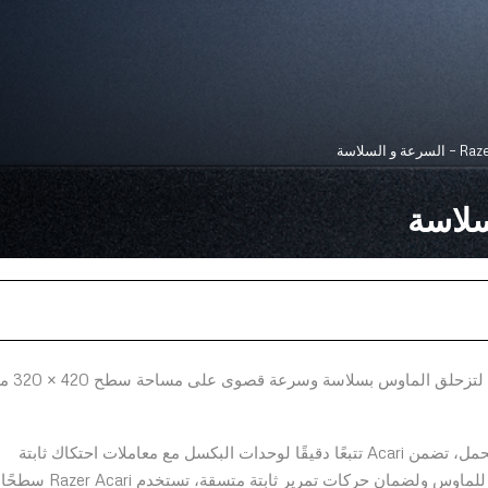
ة و السلاسة
تعلن Razer عن لوحة الفأر Acari قليلة الاحتك
من خلال استخدام سطح خرز نانو فريد من نوعه و شديد التحمل، تضمن Acari تتبعًا دقيقًا لوحدات البكسل مع معاملات احتكاك ثابتة
وديناميكية ذات المستوى العالمي. لتوفير تتبع دقيق وسلس للماوس ولضمان حركات تمرير ثابتة متسقة، تستخدم Razer Acari سطحًا