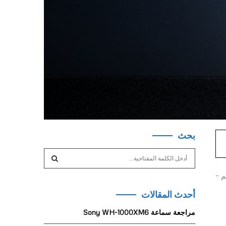
بحث
S
e
a
اك، والمصممة لتزحلق الماوس بسلاسة وسرعة قصوى على مساحة سطح 420 × 320 مم –
S
r
أحدث المقالات
c
E
h
مراجعة سماعة Sony WH-1000XM6
f
A