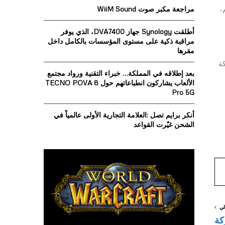
o
،
مراجعة مكبر صوت WiiM Sound
r
R
:
أطلقت Synology جهاز DVA7400، الذي يوفر
C
مراقبة ذكية على مستوى المؤسسات بالكامل داخل
مقرها
H
كة
بعد إطلاقه في المملكة… خبراء التقنية ورواد مجتمع
الألعاب يشاركون انطباعاتهم حول TECNO POVA 8
Pro 5G
أنكر برايم تصل :العلامة التجارية الأولى عالمياً في
الشحن غيّرت القواعد
لي
معركة