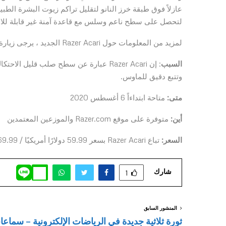
عازلاً فوق طبقة خرز النانو لتقليل تراكم زيوت البشرة الطب
لتحصل على سطح ناعم وسلس مع قاعدة آمنة غير قابلة للانزلاق ، بسم
لمزيد من المعلومات حول Razer Acari الجديد ، يرجى زيارة
السبب
: إن Razer Acari عبارة عن سطح صلب قلي
وتتبع دقيق للماوس.
متى:
متاحة ابتداءاً 6 أغسطس 2020
أين:
متوفرة على موقع Razer.com والموزعين المعتمدين
السعر:
تباع Razer Acari بسعر 59.99 دولارًا أمريكيًا / 69.99 يورو
شارك
1
المنشور السابق
ثورة ثلاثية جديدة في الرياضات الإلكترونية – سماع