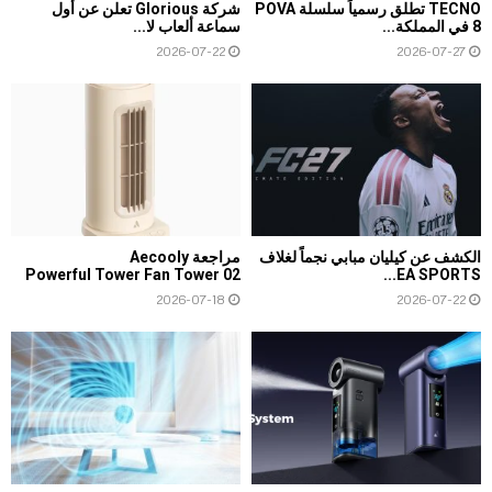
TECNO تطلق رسمياً سلسلة POVA
شركة Glorious تعلن عن أول
8 في المملكة...
سماعة ألعاب لا...
2026-07-22
2026-07-27
الكشف عن كيليان مبابي نجماً لغلاف
مراجعة Aecooly
Powerful Tower Fan Tower 02
EA SPORTS...
2026-07-18
2026-07-22