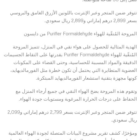
تتوفر ضمن المتجر وعبر الإنترنت باللونين الأزرق الغامق والبروسي
بسعر 2,899 درهم إماراتي و2,899 ريال سعودي.
المروحة المُنقّية للهواء Purifier Formaldehyde من دايسون
الهدية المثالية للحصول على هواء نقي في المنزل، تتميز المروحة
المُنقّية للهواء Purifier Formaldehyde بقدرتها على التقاط الجسيمات
الدقيقة والمواد المسببة للحساسية، وحتى القضاء على المكونات
العضوية المتطايرة التي يحتمل أن تكون خطرة مثل الفورمالديهايد،
كونها مجهزة بتقنية استشعار الفورمالديهايد المبتكرة.
وتقوم هذه المروحة بضخ الهواء النقي في جميع أرجاء المنزل مع
الحفاظ على درجات الحرارة المرغوبة ومستويات جودة الهواء.
تتوفر ضمن المتجر وعبر الإنترنت بسعر 2,799 درهم إماراتي و2,099
ريال سعودي.
ومؤخرًا، كشف تقرير مشروع البيانات المتصلة لجودة الهواء العالمية