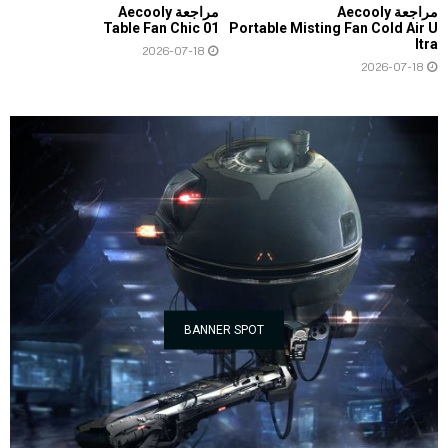
مراجعة Aecooly
مراجعة Aecooly
Table Fan Chic 01
Portable Misting Fan Cold Air U
ltra
2026-07-18
2026-07-18
BANNER SPOT