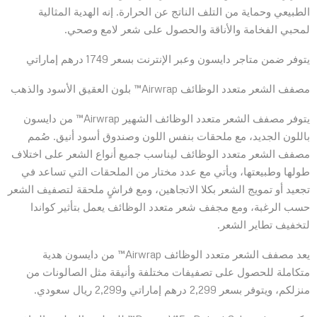
الطبيعي وحماية من التلف الناتج عن الحرارة. إنه الهدية المثالية
لمحبي الفخامة والأناقة والحصول على شعر لامع وصحي.
يتوفر ضمن متاجر دايسون وعبر الإنترنت بسعر 1749 درهم إماراتي
مصفف الشعر متعدد الوظائف Airwrap™ بلون العقيق الأسود والذهب
يتوفر مصفف الشعر متعدد الوظائف الشهير Airwrap™ من دايسون
باللون الجديد، مع ملحقات بنفس اللون وصندوق أسود أنيق. صُمم
مصفف الشعر متعدد الوظائف ليناسب جميع أنواع الشعر على اختلاف
طولها وطبيعتها، ويأتي مع عدد مختار من الملحقات التي تساعد في
تجعيد أو تمويج الشعر بكلا الاتجاهين، ومع فراشٍ ملحقة لتصفيف الشعر
حسب الرغبة، ومع مجفف شعر متعدد الوظائف يعمل بتأثير كواندا
لتخفيف تطاير الشعر.
يعد مصفف الشعر متعدد الوظائف Airwrap™ من دايسون هدية
متكاملة للحصول على تصفيفات مختلفة وأنيقة مثل الصالونات من
منزلكم، ويتوفر بسعر 2,299 درهم إماراتي و2,299 ريال سعودي.