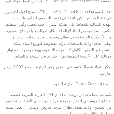
مكنسة Dyson V15s Detect Submarine™ للتنظيف الرطب والجاف
تعد مكنسة Dyson V15s Detect Submarine™، المنتج الأول لدايسون
في فئة المكانس الكهربائية التي تقوم بالتنظيف الجاف والرطب،
الهدية المثالية للحفاظ على نظافة المنزل، حيث يعطي رأس التنظيف
الكمية المناسبة من الماء لإزالة الانسكابات والبقع والأوساخ الصغيرة
من الأرضيات الصلبة بشكل فعال، وقد تم تزويده بنظام ترطيب من
ثماني نقاط، وذلك باستخدام غرفة مضغوطة لتوزيع المياه بشكل
متساوٍ عبر العرض الكامل لأسطوانة التنظيف بهدف وضع لمسة نهائية
ومثالية على الأرضية النظيفة دون الإفراط في استخدام المياه.
يمكن شراء هذه المكنسة في المتجر وعبر الإنترنت بسعر 2,999 درهم
إماراتي
سماعات Dyson Zone العازلة للصوت
صُممت سماعات الرأس TMDyson Zone العازلة للصوت خصيصاً
لعشاق الموسيقى لتوفير تجربة غامرة وصوت نقي للغاية، والتخفيف
من الضجيج، وذلك بفضل نطاق التردد العريض، ويمكن أن تعمل لمدة
تصل إلى 50 ساعة متواصلة.