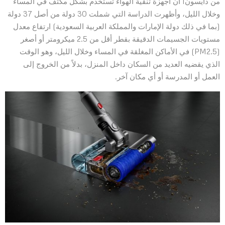
من دايسون1 أن أجهزة تنقية الهواء تُستخدم بشكل مكثف في المساء
وخلال الليل، وأظهرت الدراسة التي شملت 30 دولة من أصل 37 دولة
(بما في ذلك دولة الإمارات والمملكة العربية السعودية) ارتفاع معدل
مستويات الجسيمات الدقيقة بقطر أقل من 2.5 ميكرومتر أو أصغر
(PM2.5) في الأماكن المغلقة في المساء وخلال الليل، وهو الوقت
الذي يقضيه العديد من السكان داخل المنزل، بدلاً من الخروج إلى
العمل أو المدرسة أو أي مكان آخر.