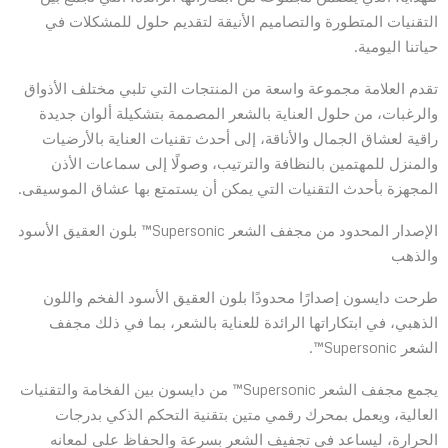
التقنيات المتطورة والتصاميم الأنيقة لتقديم حلول للمشكلات في
حياتنا اليومية.
تقدم العلامة مجموعة واسعة من المنتجات التي تلبي مختلف الأذواق
والرغبات، من حلول العناية بالشعر المصممة بتشكيلة ألوان جديدة
راقية لعشاق الجمال والأناقة، إلى أحدث تقنيات العناية بالأرضيات
والمنزل للمهتمين بالنظافة والترتيب، وصولًا إلى سماعات الأذن
المجهزة بأحدث التقنيات التي يمكن أن يستمتع بها عشاق الموسيقى.
الإصدار المحدود من مجفف الشعر Supersonic™ بلون العقيق الأسود
والذهب
طرحت دايسون إصدارًا محدودًا بلون العقيق الأسود الفخم واللون
الذهبي، في ابتكاراتها الرائدة للعناية بالشعر، بما في ذلك مجفف
الشعر Supersonic™.
يجمع مجفف الشعر Supersonic™ من دايسون بين الفخامة والتقنيات
العالية، ويعمل بمحرك رقمي متين بتقنية التحكم الذكي بدرجات
الحرارة، ليساعد في تجفيف الشعر بسرعة والحفاظ على لمعانه