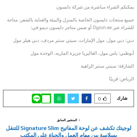
يمكنكم الشراء مباشرة من شركة دايسون
جميع منتجات دايسون الخاصة بالمنزل والبيئة والعناية بالشعر، متاحة
للشراء عبر Dyson.ae أو ضمن متاجر دايسون ديمو في:
دبي: دبي مول، مول الإمارات، سيتي سنتر مردف، دبي هيلز مول
أبوظبي: ياس مول، الغاليريا جزيرة الماريه، الوحدة مول
الشارقة: سيتي سنتر الزاهية
الرياض: قريبًا
شارك
0
المنشور السابق
لوجيتك تكشف عن لوحة المفاتيح Signature Slim للتنقل
بسلاسة بين مهام العمل والحياة على المكتب