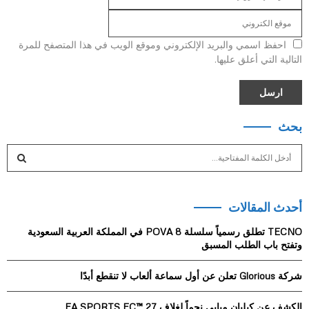
احفظ اسمي والبريد الإلكتروني وموقع الويب في هذا المتصفح للمرة
التالية التي أعلق عليها.
بحث
S
e
a
S
r
أحدث المقالات
c
E
h
TECNO تطلق رسمياً سلسلة POVA 8 في المملكة العربية السعودية
f
A
وتفتح باب الطلب المسبق
o
r
R
شركة Glorious تعلن عن أول سماعة ألعاب لا تنقطع أبدًا
:
C
الكشف عن كيليان مبابي نجماً لغلاف EA SPORTS FC™ 27