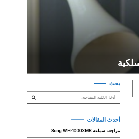
بحث
S
e
a
S
r
أحدث المقالات
c
E
h
مراجعة سماعة Sony WH-1000XM6
f
A