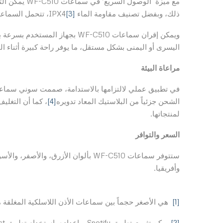
مع ميزة ‘الوصول السريع’ في سماعات WF-C510 يمكن التحكم في تطبيق Spotify
ذلك، وبفضل تصنيف مقاومة الماء IPX4
[3]
، تتحمل السماعة WF-C510 الرذاذ والعرق، وبالتالي تعمل في كافة ا
اليسرى أو اليمنى بشكل مستقل، ما يوفر راحة كبيرة أثناء الق
مراعاة البيئة
الشحن جزئياً من البلاستيك المعاد تدويره
[4]
، كما أن التغليف
لمنتجاتها.
السعر والتوافر
وأفريقيا.
[1]
هي الأصغر حجماً بين سماعات الأذن اللاسلكية المغلقة من سوني في
[2]