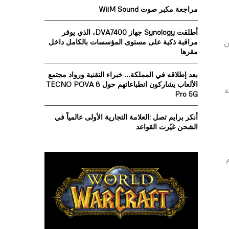
o
مراجعة مكبر صوت WiiM Sound
r
R
:
أطلقت Synology جهاز DVA7400، الذي يوفر
C
مراقبة ذكية على مستوى المؤسسات بالكامل داخل
ن
مقرها
H
بعد إطلاقه في المملكة… خبراء التقنية ورواد مجتمع
الألعاب يشاركون انطباعاتهم حول TECNO POVA 8
ة
Pro 5G
أنكر برايم تصل :العلامة التجارية الأولى عالمياً في
الشحن غيّرت القواعد