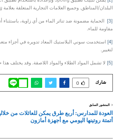
البلدان/المناطق. وجميع العلامات التجارية المتعلقة بعلامة Spotify هي ملكية حصرية لشركة Spotify AB.
[3]
الحماية مضمونة ضد تناثر الماء من أي زاوية، باستثنا
مقاومة للماء.
[4]
استخدمت سوني البلاستيك المعاد تدويره في أجزاء متعد
لتغيير.
[5]
لا تشمل المواد الطلاء والمواد اللاصقة. وقد يختلف هذا
شارك
0
المنشور السابق
العودة للمدارس: أربع طرق يمكن للعائلات من خلاله
أتمتة روتينها اليومي مع أجهزة أمازون