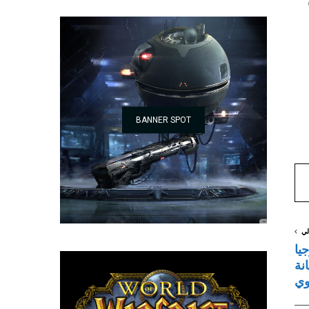
BANNER SPOT
لي
لوجيا
نة
وي