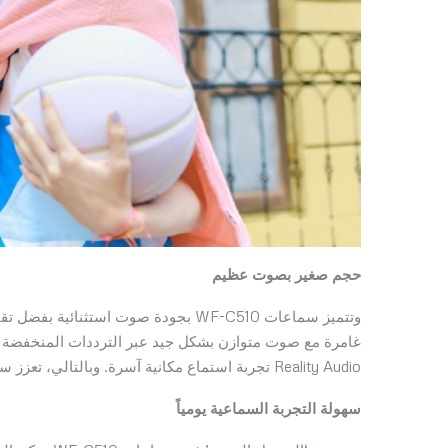
حجم صغير بصوت عظيم
Reality Audio تجربة استماع مكانية آسرة. وبالتالي، تعزز سماعات WF-C510 جودة الأداء الصوتي المعروفة من سوني.
سهولة التجربة السماعية يومياً