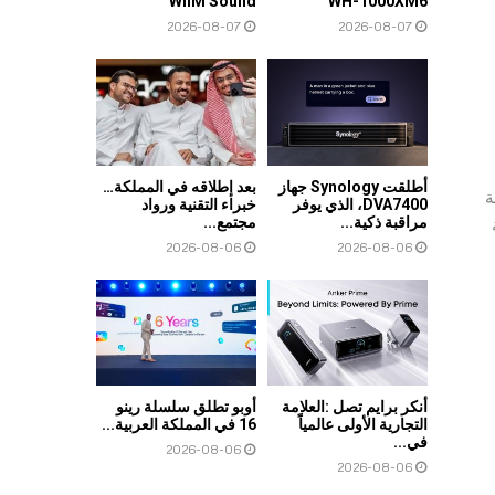
WiiM Sound
WH-1000XM6
2026-08-07
2026-08-07
أطلقت Synology جهاز
بعد إطلاقه في المملكة…
بة
DVA7400، الذي يوفر
خبراء التقنية ورواد
مراقبة ذكية...
مجتمع...
2026-08-06
2026-08-06
أنكر برايم تصل :العلامة
أوبو تطلق سلسلة رينو
التجارية الأولى عالمياً
16 في المملكة العربية...
في...
2026-08-06
2026-08-06
عض