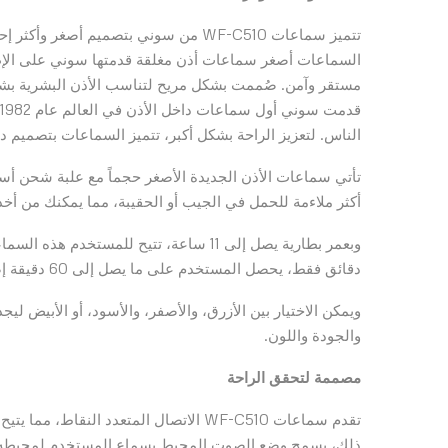
تتميز سماعات WF-C510 من سوني بتصميم أصغ
السماعات أصغر سماعات أذن مغلقة قدمتها سوني على الإ
مستقر وآمن. صُممت بشكل مريح لتناسب الأذن البشرية بشكل
الناس. لتعزيز الراحة بشكل أكبر، تتميز السماعات بتصميم د
تأتي سماعات الأذن الجديدة الأصغر حجماً مع علبة شحن أسطو
أكثر ملاءمة للحمل في الجيب أو الحقيبة، مما يمكنك من أخ
دقائق فقط، يحصل المستخدم على ما يصل إلى 60 دقيقة إضافية من وقت الاستماع.
ويمكن الاختيار بين الأزرق، والأصفر، والأسود، أو الأبيض لي
والجودة واللون.
مصممة لتحقق الراحة
تقدم سماعات WF-C510 الاتصال المتعدد النقاط، مما يتيح الاقتران والتبديل بين جهازين