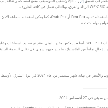
[2]
وتشغيل الموسيقى ببضع لمسات. وإضافةً إلى
لظروف.
ويمكن إقران سماعات WF-C510 بجهاز المستخدم بسرعة باستخدام تقنية Fast Pair أو Swift Pair، كما يمكن استخدام سماعة الأذن
يام بمهام متعددة.
في تطبيق عملي لالتزامها بالاستدامة، صممت سوني سماعات WF-C510 بأسلوب يعكس وعيها البيئي. فقد تم تصنيع السماعات وعل
[5]
خالٍ تماماً من البلاستيك، ما يبرز جهود سوني في تقليل البصمة البيئية
ستتوفر سماعات WF-C510 بألوان الأزرق، والأصفر، والأسود، والأبيض في نهاية شهر سبتمبر من عام 2024 في دول الشرق الأوسط
 27 أغسطس 2024.
يمكن تثبيت تطبيق Spotify وبإعداده باستخدام تطبيق Sony | Headphones Connect. . وقد لا تكون خدمة Spotify متاحة في ب