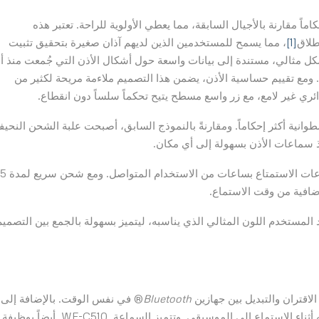
ر وأكثر إحكاماً مقارنة بالأجيال السابقة، مما يعطي الأولوية للراحة. تعتبر هذه
طلاق
[1]
، مما يسمح للمستخدمين الذين لديهم آذان صغيرة بتحقيق تثبيت
 مثالي، مستندة إلى بيانات واسعة حول أشكال الأذن التي جُمعت منذ أ
قدمت سوني أول سماعات داخل الأذن في العالم عام 1982. ومع تقييم حساسية الأذن، يضمن هذا التصميم ملاءمة مريحة لكثير من
ائري غير لامع، مع زر واسع مسطح يتيح تحكماً سلساً دون انقطاع.
انية أكثر إحكاماً. ومقارنةً بالنموذج السابق، أصبحت علبة الشحن النحيف
ذ سماعات الأذن بسهولة إلى أي مكان.
وبعمر بطارية يصل إلى 11 ساعة، تتيح للمستخدم هذه السماعات الاستمتاع بساعات من الاستخدام المتواصل. ومع شحن سريع لمدة 5
جد المستخدم اللون المثالي الذي يناسبه، ليتميز بسهولة بالجمع بين التصميم
Bluetooth
® في نفس الوقت. بالإضافة إلى
ذلك، يسمح وضع الصوت المحيط بسماع المستخدم لمحيطه أثناء الاستماع إلى الموسيقى. وتتميز السماعة WF-C510 أيضاً بوظيفة