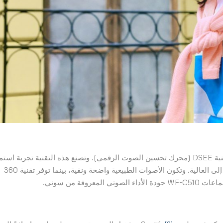
وتتميز سماعات WF-C510 بجودة صوت استثنائية بفضل تقنية DSEE (محرك تحسين الصوت الرقمي). وتصنع هذه التقنية تجربة اس
غامرة مع صوت متوازن بشكل جيد عبر الترددات المنخفضة إلى العالية. وتكون الأصوات الطبيعية واضحة ونقية، بينما توفر تقنية 360