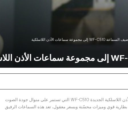
WF-C إلى مجموعة سماعات الأذن اللاسلكية
أعلنت سوني الشرق الأوسط وإفريقيا عن طرح سماعات الأذن اللاسلكية الجديدة WF-C510 التي تستمر على منوال جودة الصوت
ر بطارية قوي وميزات محسّنة وبسعر معقول، تعد هذه السماعات الرفيق