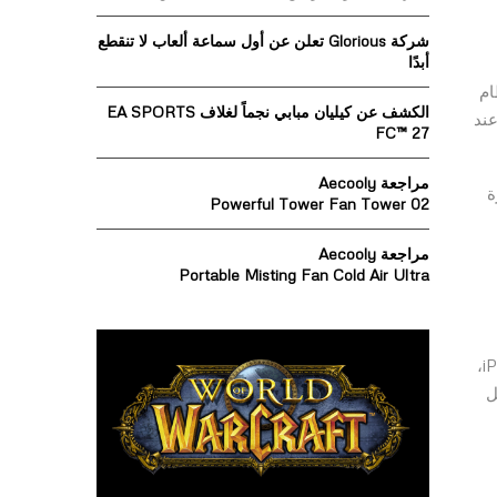
o
r
R
شركة Glorious تعلن عن أول سماعة ألعاب لا تنقطع
:
أبدًا
C
ظام
الكشف عن كيليان مبابي نجماً لغلاف EA SPORTS
H
عند
FC™ 27
مراجعة Aecooly
ة
Powerful Tower Fan Tower 02
مراجعة Aecooly
Portable Misting Fan Cold Air Ultra
لقد قطع الهاتف الذكي شوطًا طويلًا على مدار الخمسة عشر عامًا الماضية، حيث تعود جذور الهاتف الذكي إلى ما قبل أول هاتف iPhone،
 بشكل