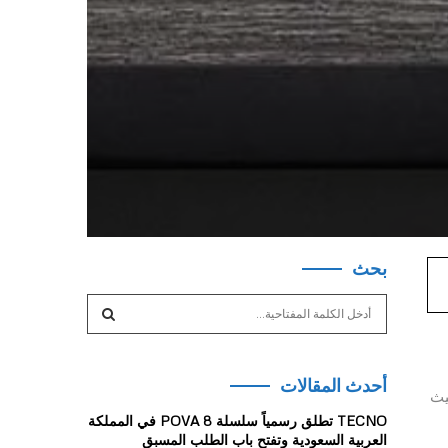
بحث
S
e
a
S
r
أحدث المقالات
c
E
حيث
h
TECNO تطلق رسمياً سلسلة POVA 8 في المملكة
f
A
العربية السعودية وتفتح باب الطلب المسبق