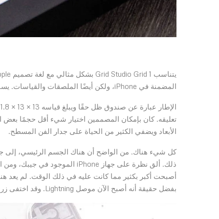
المضمنة في iPhone، ولكن أيضًا الملصقات والقياسات. يساعد ذلك في إلقاء نظرة أفضل على كيفية تناسب كل شيء مع جسم الجهاز.
تعليقه. كان بإمكان المصممين اختيار شيء أقل حجمًا بعض ال
الأبعاد ويضفي الكثير من الحياة على جدار الفن المسطح.
ذلك. ألق نظرة على جهاز iPhone ا
أصبحت أكبر بكثير مما كانت عليه في ذلك الوقت. لم يعد ه
بفضل حقيقة أنه أصبح الآن موصل Lightning. وقد اختفى زر الصفحة الرئيسية المتواضع، والذي لم يكن يدعم Touch ID في ذلك الوقت.