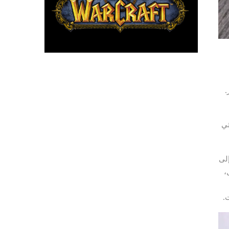
ثي
كاميرا، وما إلى
،