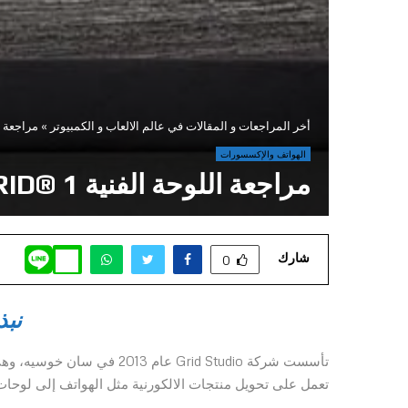
أخر المراجعات و المقالات في عالم الالعاب و الكمبيوتر
»
مراجعة اللو
الهواتف والإكسسورات
مراجعة اللوحة الفنية GRID® 1
شارك
0
نبذ
تأسست شركة Grid Studio عام
تعمل على تحويل منتجات الالكورنية مثل الهواتف إلى لوحات