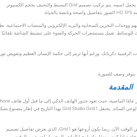
المنتج الرئيسي لـ Grid Studio هو إطار الصور الرقمي الذي يحمل اسمه. يتم تركيب تصميم Grid البسيط والنحيف بحجم الكمبيوتر
ياة.
لصور إلى Grid عن بعد من هواتفهم ووحدات التخزين السحابية والبريد الإلكتروني والمنصات الاجتماعية. ن
مه كجهاز بث للوسائط. تعمل مستشعرات الحركة والضوء على تنشيط الشاشة تلقائيًا 
ت الرقمية ذكرياتك. ورغم أنها ترمز إلى حكمة الإنسان العظيم وتفويض ثور
المقدمة
لكن iPhone الأصلي يمثل مفهوم وصول الهاتف الذكي إلى الوعي السائد. يحتفل Grid Studio Grid 1 بهذا التاريخ في إطار مصنوع
لقد قام Grid Studio ببناء تكريم للتكنولوجيا الكلاسيكية لبعض الوقت الآن. ربما يكون أروعها هو Grid 1، الذي يعرض تفاصيل تصميم