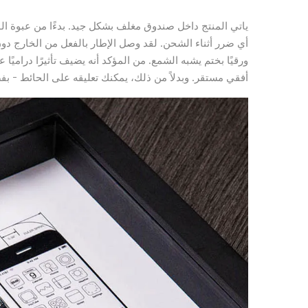
ياتي المنتج داخل صندوق مغلف بشكل جيد. بدءًا من عبوة ال
أي ضرر أثناء الشحن. لقد وصل الإطار بالفعل من الخارج دون
ورقيًا بختم يشبه الشمع. من المؤكد أنه يضيف تأثيرًا دراميً
أفقي مستقر. وبدلاً من ذلك، يمكنك تعليقه على الحائط – ب