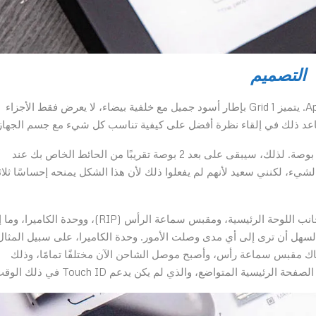
التصميم
يتناسب Grid Studio Grid 1 بشكل مثالي مع لغة تصميم Apple. يتميز Grid 1 بإطار أسود جميل مع خلفية بيضاء، لا يعرض فقط الأجزاء
الإطار عبارة عن صندوق ظل حقًا ويبلغ قياسه 13 × 13 × 1.8 بوصة. لذلك، سيبقى على بعد 2 بوصة تقريبًا من الحائط الخاص بك عند
شيء، لكنني سعيد لأنهم لم يفعلوا ذلك لأن هذا الشكل يمنحه إحساسًا ثلا
كل شيء هناك. من الواضح أن هناك الجسم الرئيسي، إلى جانب اللوحة الرئيسية، ومقبس سماعة الرأس (RIP)، ووحدة ال
لموجود في جيبك، ومن السهل أن ترى إلى أي مدى وصلت الأمور. وحدة الكاميرا، على سبيل المثال
ناك مقبس سماعة رأس، وأصبح موصل الشاحن الآن مختلفًا تمامًا، وذلك