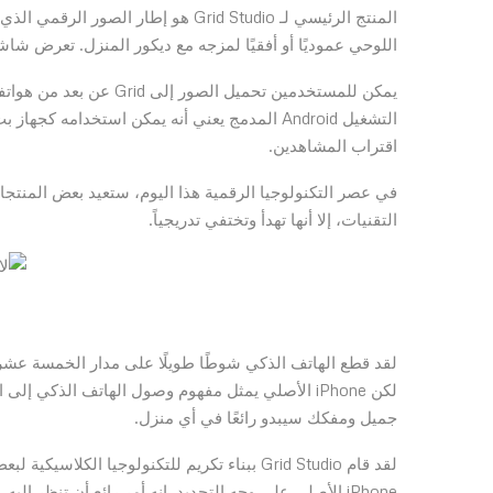
اللوحي عموديًا أو أفقيًا لمزجه مع ديكور المنزل. تعرض شاشة HD IPS الصور بتفاصيل واضحة ونابضة بالح
يمكن للمستخدمين تحميل ا
التشغيل Android المدمج يعني أنه يمكن استخدا
اقتراب المشاهدين.
في عصر التكنولوجيا الرقمية هذا اليوم، ستعيد بعض المنتجا
التقنيات، إلا أنها تهدأ وتختفي تدريجياً.
جميل ومفكك سيبدو رائعًا في أي منزل.
iPhone الأصلي على وجه التحديد. إنه أمر رائع أن تنظر إليه، خاصة إذا كنت مهتمًا بتكنولوجيا الهاتف المحمول لفترة من الوقت.