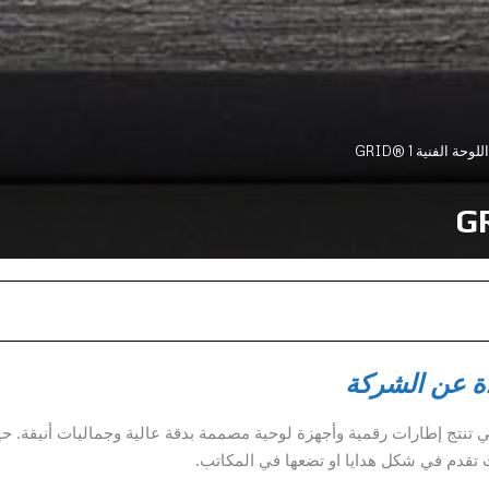
حة الفنية GRID® 1
ة عن الشركة
 2013 في سان خوسيه، وهي تنتج إطارات رقمية وأجهزة لوحية مصممة بدقة عالية وجماليات أنيقة. 
 تقدم في شكل هدايا او تضعها في المكاتب.