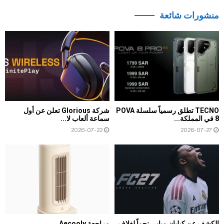
منشورات شائعة
TECNO تطلق رسمياً سلسلة POVA
شركة Glorious تعلن عن أول
8 في المملكة...
سماعة ألعاب لا...
2026-07-22
2026-07-27
الكشف عن كيليان مبابي نجماً لغلاف
مراجعة Aecooly