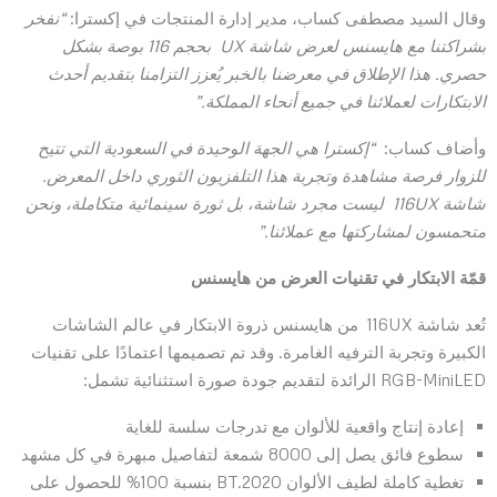
وقال السيد مصطفى كساب، مدير إدارة المنتجات في إكسترا:
“
نفخر
بشراكتنا مع هايسنس لعرض شاشة
UX
بحجم 116 بوصة بشكل
حصري. هذا الإطلاق في معرضنا بالخبر يُعزز التزامنا بتقديم أحدث
الابتكارات لعملائنا في جميع أنحاء المملكة
.”
وأضاف كساب:
“
إكسترا هي الجهة الوحيدة في السعودية التي تتيح
للزوار فرصة مشاهدة وتجربة هذا التلفزيون الثوري داخل المعرض.
شاشة 116
UX
ليست مجرد شاشة، بل ثورة سينمائية متكاملة، ونحن
متحمسون لمشاركتها مع عملائنا
.”
قمّة الابتكار في تقنيات العرض
من هايسنس
تُعد شاشة 116UX من هايسنس ذروة الابتكار في عالم الشاشات
الكبيرة وتجربة الترفيه الغامرة. وقد تم تصميمها اعتمادًا على تقنيات
RGB-MiniLED الرائدة لتقديم جودة صورة استثنائية تشمل:
إعادة إنتاج واقعية للألوان مع تدرجات سلسة للغاية
سطوع فائق يصل إلى 8000 شمعة لتفاصيل مبهرة في كل مشهد
تغطية كاملة لطيف الألوان BT.2020 بنسبة 100% للحصول على