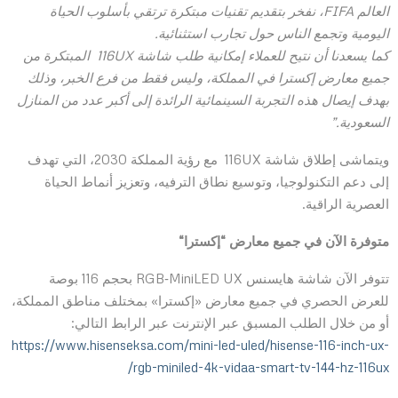
العالم
FIFA
، نفخر بتقديم تقنيات مبتكرة ترتقي بأسلوب الحياة
اليومية وتجمع الناس حول تجارب استثنائية
.
كما يسعدنا أن نتيح للعملاء إمكانية طلب شاشة 116
UX
المبتكرة من
جميع معارض إكسترا في المملكة، وليس فقط من فرع الخبر، وذلك
بهدف إيصال هذه التجربة السينمائية الرائدة إلى أكبر عدد من المنازل
السعودية
.”
ويتماشى إطلاق شاشة 116UX مع رؤية المملكة 2030، التي تهدف
إلى دعم التكنولوجيا، وتوسيع نطاق الترفيه، وتعزيز أنماط الحياة
العصرية الراقية.
متوفرة الآن في جميع معارض “إكسترا
“
تتوفر الآن شاشة هايسنس RGB‑MiniLED UX بحجم 116 بوصة
للعرض الحصري في جميع معارض «إكسترا» بمختلف مناطق المملكة،
أو من خلال الطلب المسبق عبر الإنترنت عبر الرابط التالي:
https://www.hisenseksa.com/mini-led-uled/hisense-116-inch-ux-
rgb-miniled-4k-vidaa-smart-tv-144-hz-116ux/