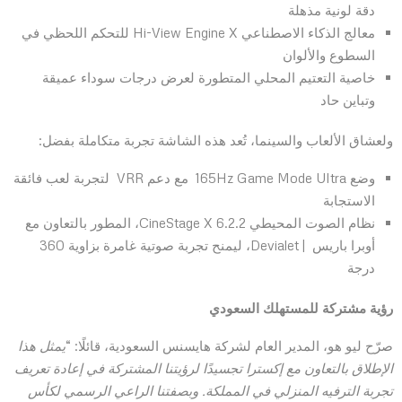
دقة لونية مذهلة
معالج الذكاء الاصطناعي Hi-View Engine X للتحكم اللحظي في
السطوع والألوان
خاصية التعتيم المحلي المتطورة لعرض درجات سوداء عميقة
وتباين حاد
ولعشاق الألعاب والسينما، تُعد هذه الشاشة تجربة متكاملة بفضل:
وضع 165Hz Game Mode Ultra مع دعم VRR لتجربة لعب فائقة
الاستجابة
نظام الصوت المحيطي 6.2.2 CineStage X، المطور بالتعاون مع
أوبرا باريس | Devialet، ليمنح تجربة صوتية غامرة بزاوية 360
درجة
رؤية مشتركة للمستهلك السعودي
صرّح ليو هو، المدير العام لشركة هايسنس السعودية، قائلًا: “
يمثل هذا
الإطلاق بالتعاون مع إكسترا تجسيدًا لرؤيتنا المشتركة في إعادة تعريف
تجربة الترفيه المنزلي في المملكة. وبصفتنا الراعي الرسمي لكأس