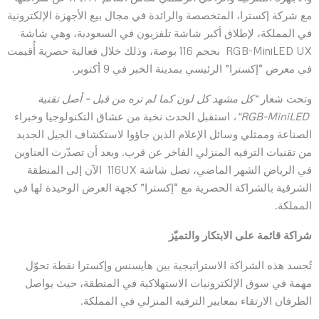
مع شركة إكسترا، المتخصصة والرائدة في مجال بيع الأجهزة الإلكترونية
في المملكة، لإطلاق أكبر شاشة تلفزيون في السعودية، وهي شاشة
RGB-MiniLED UX بحجم 116 بوصة، وذلك خلال فعالية حصرية أُقيمت
في معرض “إكسترا” الرئيسي بمدينة الخبر في 9 أكتوبر.
وتحت شعار
“
كل مشهد كل لون كما لم تره من قبل –
أصل تقنية
RGB-MiniLED
“،
استقبل الحدث نخبة من عشاق التكنولوجيا وخبراء
الصناعة وممثلي وسائل الإعلام الذين جاؤوا لاستكشاف الجيل الجديد
من تقنيات الترفيه المنزلي الفاخر عن قرب. وبعد أن تصدّرت العناوين
في الرياض الشهر الماضي، تصل شاشة 116UX الآن إلى المنطقة
الشرقية بالشراكة الحصرية مع “إكسترا” كجهة العرض الوحيدة لها في
المملكة.
شراكة قائمة على الابتكار والتميّز
تُجسد هذه الشراكة الاستراتيجية بين هايسنس وإكسترا نقطة تحوّل
مهمة في سوق الإلكترونيات الاستهلاكية في المنطقة، حيث يواصل
الطرفان الارتقاء بمعايير الترفيه المنزلي في المملكة.