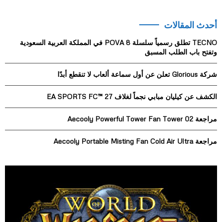
a
S
r
أحدث المقالات
c
E
h
TECNO تطلق رسمياً سلسلة POVA 8 في المملكة العربية السعودية
f
A
وتفتح باب الطلب المسبق
o
r
R
شركة Glorious تعلن عن أول سماعة ألعاب لا تنقطع أبدًا
:
C
الكشف عن كيليان مبابي نجماً لغلاف EA SPORTS FC™ 27
H
مراجعة Aecooly Powerful Tower Fan Tower 02
مراجعة Aecooly Portable Misting Fan Cold Air Ultra