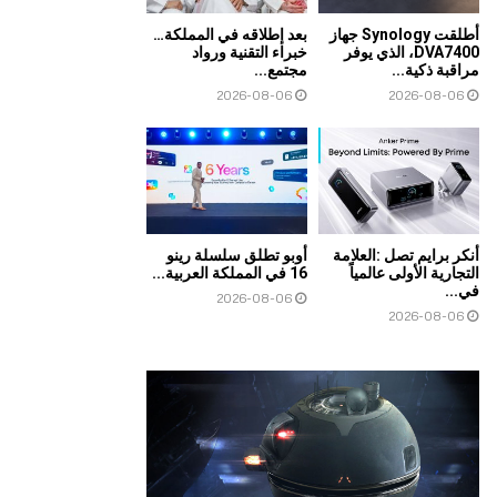
أطلقت Synology جهاز
بعد إطلاقه في المملكة…
DVA7400، الذي يوفر
خبراء التقنية ورواد
مراقبة ذكية...
مجتمع...
2026-08-06
2026-08-06
أنكر برايم تصل :العلامة
أوبو تطلق سلسلة رينو
التجارية الأولى عالمياً
16 في المملكة العربية...
في...
2026-08-06
2026-08-06