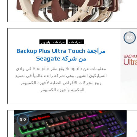
9.0
المراجعات
مراجعات الهاردوير
مراجعة Backup Plus Ultra Touch
من شركة Seagate
معلومات عن Seagate يقع مقر Seagate في وادي
السيليكون الشهير. وهي شركة رائدة عالمياً في تصنيع
وبيع محركات الأقراص الصلبة لأجهزة الكمبيوتر
المكتبية وأجهزة الكمبيوتر...
9.0