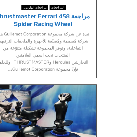
المراجعات
مراجعات الهاردوير
مراجعة hrustmaster Ferrari 458
Spider Racing Wheel
نبذة عن شركة مجموعة tion
شركة مُصممة ومُصنّعة للأجهزة والملحقات الترفيهي
التفاعلية، وتوفر المجموعة تشكيلة متنوّعة من
المنتجات تحت اسمي العلامتين
التجاريتين Hercules وTHRUSTMASTER . و
فإنّ مجموعة Guillemot Corporation،...