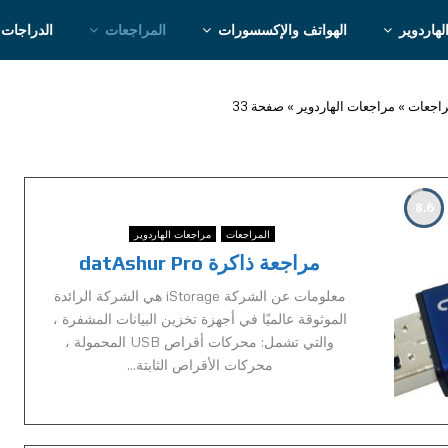
لهاردوير
الهواتف والإكسسورات
المراجعات
الدراجات 
راجعات
»
مراجعات الهاردوير
»
صفحة 33
8.6
المراجعات
مراجعات الهاردوير
مراجعة ذاكرة datAshur Pro
معلومات عن الشركة iStorage هي الشركة الرائدة
الموثوقة عالميًا في أجهزة تخزين البيانات المشفرة ،
والتي تشمل: محركات أقراص USB المحمولة ،
محركات الأقراص الثابتة...