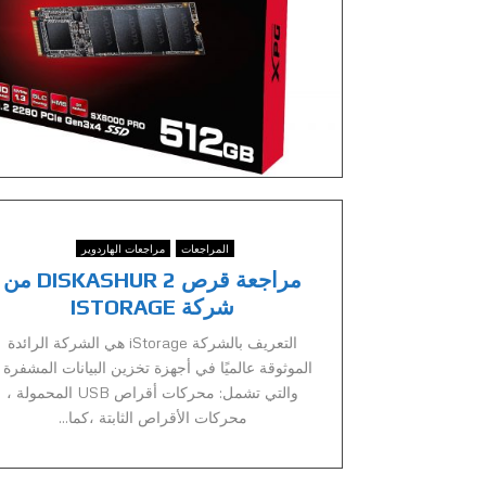
المراجعات
مراجعات الهاردوير
مراجعة قرص DISKASHUR 2 من
شركة ISTORAGE
التعريف بالشركة iStorage هي الشركة الرائدة
الموثوقة عالميًا في أجهزة تخزين البيانات المشفرة 
والتي تشمل: محركات أقراص USB المحمولة ،
محركات الأقراص الثابتة ،كما...