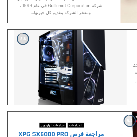
شركة Guillemot Corporation في عام 1999 ،
وتتفخر الشركة بتقديم كل خبرتها...
8.8
.تأسست شركة AZZA
ة
9.4
المراجعات
مراجعات الهاردوير
مراجعة قرص XPG SX6000 PRO