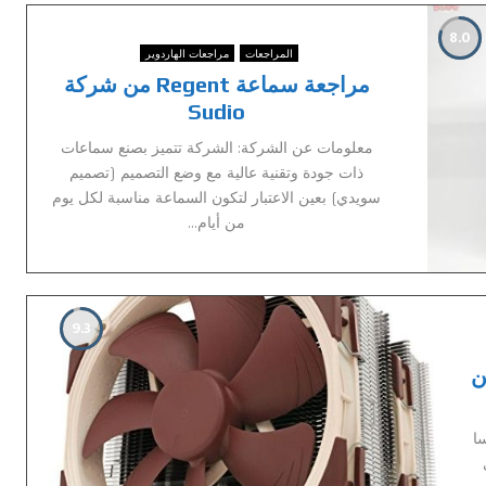
8.0
المراجعات
مراجعات الهاردوير
مراجعة سماعة Regent من شركة
Sudio
معلومات عن الشركة: الشركة تتمیز بصنع سماعات
ذات جودة وتقنیة عالیة مع وضع التصمیم (تصمیم
سویدي) بعین الاعتبار لتكون السماعة مناسبة لكل یوم
من أیام...
9.3
وائي NH-D15 من
ي النمسا