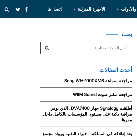
والأدوات
الأجهزة المنزلية
اتصل بنا
بحث
S
e
a
S
r
أحدث المقالات
c
E
h
مراجعة سماعة Sony WH-1000XM6
f
A
o
مراجعة مكبر صوت WiiM Sound
r
R
:
أطلقت Synology جهاز DVA7400، الذي يوفر
C
مراقبة ذكية على مستوى المؤسسات بالكامل داخل
مقرها
H
بعد إطلاقه في المملكة… خبراء التقنية ورواد مجتمع