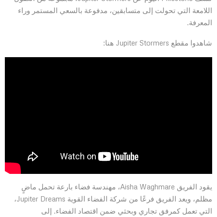
اللامعة التي تحولت إلى متسابقين، مدفوعة بالسعي المستمر وراء
المعرفة.
شاهدوا مقطع Jupiter Stormers هنا:
يقود الفريق Aisha Waghmare، مهندسة فضاء بارعة تحمل ماضٍ
مظلم، ويعد الفريق فرعًا من شركة الفضاء القوية Jupiter Dreams،
التي تعمل كمرفق تجاري وبحثي ضمن اقتصاد الفضاء. إلى