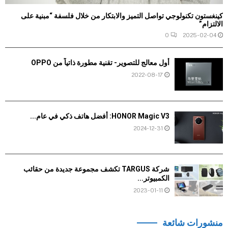
كينغستون تكنولوجي تواصل التميز والابتكار من خلال فلسفة “مبنية على
الالتزام”
0
2025-02-04
أول معالج للتصوير- تقنية مطورة ذاتياً من OPPO
2022-08-17
HONOR Magic V3: أفضل هاتف ذكي في عام...
2024-12-31
شركة TARGUS تكشف مجموعة جديدة من حقائب
الكمبيوتر...
2023-01-11
منشورات شائعة