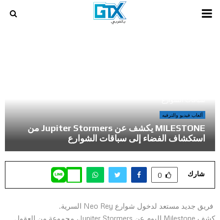
PRIMARY
MENU
أخر المراجعات و المقالات في عالم الالعاب و الكمبيوتر
»
MILESTONE يكشف عن Jupiter Stormers من استكشاف الفضاء إلى
سباقات الشوارع
ألعاب فيديو والترفيه
MILESTONE يكشف عن Jupiter Stormers من
استكشاف الفضاء إلى سباقات الشوارع
شارك
0
فريق جديد مستعد لدخول شوارع Neo Rey السرية.
كشف Milestone اليوم عن Jupiter Stormers، مجموعة من العقول