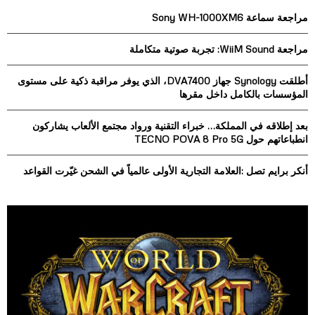
h
مراجعة سماعة Sony WH-1000XM6
f
A
o
مراجعة WiiM Sound: تجربة صوتية متكاملة
r
R
:
أطلقت Synology جهاز DVA7400، الذي يوفر مراقبة ذكية على مستوى
C
المؤسسات بالكامل داخل مقرها
H
بعد إطلاقه في المملكة… خبراء التقنية ورواد مجتمع الألعاب يشاركون
انطباعاتهم حول TECNO POVA 8 Pro 5G
أنكر برايم تصل :العلامة التجارية الأولى عالمياً في الشحن غيّرت القواعد