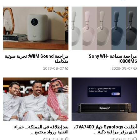
مراجعة سماعة Sony WH-
مراجعة WiiM Sound: تجربة صوتية
1000XM6
متكاملة
2026-08-07
2026-08-07
أطلقت Synology جهاز DVA7400،
بعد إطلاقه في المملكة… خبراء
الذي يوفر مراقبة ذكية...
التقنية ورواد مجتمع...
2026-08-06
2026-08-06