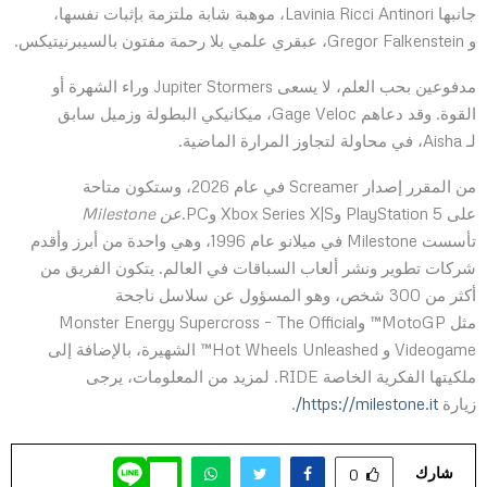
جانبها Lavinia Ricci Antinori، موهبة شابة ملتزمة بإثبات نفسها،
و Gregor Falkenstein، عبقري علمي بلا رحمة مفتون بالسيبرنيتيكس.
مدفوعين بحب العلم، لا يسعى Jupiter Stormers وراء الشهرة أو
القوة. وقد دعاهم Gage Veloc، ميكانيكي البطولة وزميل سابق
لـ Aisha، في محاولة لتجاوز المرارة الماضية.
من المقرر إصدار Screamer في عام 2026، وستكون متاحة
على PlayStation 5 وXbox Series X|S وPC.
عن Milestone
تأسست Milestone في ميلانو عام 1996، وهي واحدة من أبرز وأقدم
شركات تطوير ونشر ألعاب السباقات في العالم. يتكون الفريق من
أكثر من 300 شخص، وهو المسؤول عن سلاسل ناجحة
مثل MotoGP™ وMonster Energy Supercross – The Official
Videogame و Hot Wheels Unleashed™ الشهيرة، بالإضافة إلى
ملكيتها الفكرية الخاصة RIDE. لمزيد من المعلومات، يرجى
زيارة
https://milestone.it/
.
شارك
0