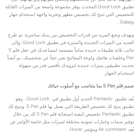
تطبيق Good Lock المحدث يوفر مجموعة واسعة من الميزات القابلة
للتخصيص التي تتيح لك تخصيص مظهر وتجربة واجهة استخدام جهاز
Galaxy .
وبهدف وضع المزيد من قدرات التخصيص بين يديك مباشرة، تم طرح
العديد من الميزات الجديدة والمثيرة في تطبيق Good Lock. وإلى
جانب ثلاثة تطبيقات جديدة تماماً مصممة لمساعدتك في جعل قلم S
Pen وخلفيات هاتفك ولوحة المفاتيح تعبر حقاً عن شخصيتك، تم أيضاً
تحديث تطبيقين بميزات جديدة لتزويدك بأقصى قدر من سهولة
استخدام الجهاز.
صمم قلم
S Pen
بما يتناسب مع أسلوب حياتك
يُعد تطبيق Pentastic الجديد أول تطبيق في Good Lock، وهو
تطبيق يتيح لك تخصيص الطريقة التي يعمل بها قلم S Pen. ويتيح لك
تطبيق Pentastic تخصيص كيفية استجابة قلم S Pen لك من خلال
توفير سمات وخيارات صوتية مختلفة لميزات مثل خاصة الأوامر عن
بُعد Air command ومؤشر Hover.