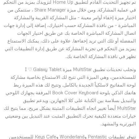
تم تجهيز التحديث القادم لتطبيق Home Up لتزويدك بمزيد من التحكم
في عملية المشاركة. ومن خلال ميزة Share Manager ، ستتمكن من
اختيار ميزة إخفاء أوامر معينة – مثل المشاركة القريبة والمشاركة
المباشرة – من نافذة المشاركة حسب اختيارك، إضافة إلى إدارة جهات
اتصال المشاركة المباشرة الخاصة بك عن طريق اختيار الجهات
المفضلة أو تلك التي تريد إخفاءها. علاوة على ذلك، يمكنك الاستمتاع
بمزيد من التحكم في تجربة المشاركة عن طريق إدارة التطبيقات التي
تظهر في نافذة المشاركة الخاصة بك.
وتجلب تحديثات تطبيق MultiStar ميزة I ♡ Galaxy Tablet
للمستخدمين، وهي الميزة التي تتيح لك الاستمتاع بخاصية مشاركة
لوحة المفاتيح لاسلكياً الجديدة بالكامل. وتتيح لك هذه الميزة ربط
هاتفك الذكي بلوحة Book Cover Keyboard المرفقة بجهازك اللوحي
والتبديل بسلاسة بين الكتابة على كلا الجهازين. ويدعم تطبيق
MultiStar أيضاً تغيير اتجاه التطبيقات المثبتة بشكل مريح، مما يتيح لك
خيارات متعددة لكيفية تحرك التطبيق المثبت عند التبديل بين وضعيتي
البورتريه والمشهد.
تتوفر تطبيقات Pentastic وWonderland وKeys Cafe للمستخدمين