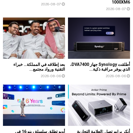
1000XM6
2026-08-07
2026-08-07
أطلقت Synology جهاز DVA7400،
بعد إطلاقه في المملكة… خبراء
الذي يوفر مراقبة ذكية...
التقنية ورواد مجتمع...
2026-08-06
2026-08-06
أنكر برايم تصل :العلامة التجارية
أوبو تطلق سلسلة رينو 16 في