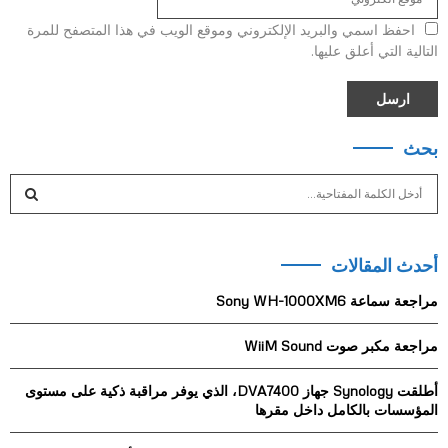
احفظ اسمي والبريد الإلكتروني وموقع الويب في هذا المتصفح للمرة
التالية التي أعلق عليها.
بحث
S
e
a
S
r
أحدث المقالات
c
E
h
مراجعة سماعة Sony WH-1000XM6
f
A
o
مراجعة مكبر صوت WiiM Sound
r
R
:
أطلقت Synology جهاز DVA7400، الذي يوفر مراقبة ذكية على مستوى
C
المؤسسات بالكامل داخل مقرها
H