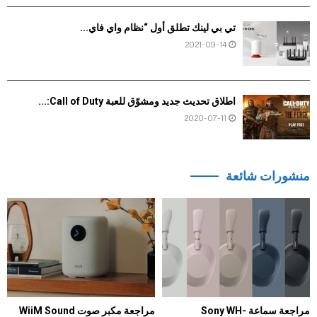
تي بي لينك تطلق أول “نظام واي فاي...
2021-09-14
اطلاق تحديث جديد ومشوّق للعبة Call of Duty:...
2020-07-11
منشورات شائعة
مراجعة سماعة Sony WH-
مراجعة مكبر صوت WiiM Sound