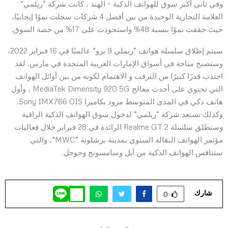
وفي ثاني أكبر سوق للهواتف الذكية – الهند ، كانت شركة “ريلمي”
العلامة التجارية الوحيدة من بين أفضل 4 شركات سجلت نموًا إيجابيًا،
حيث حققت نموًا بنسبة 48% واستحوذت على 17% من حصة السوق.
سيتم إطلاق سلسلة هواتف “ريملي 9 برو” عالميًا في 16 فبراير 2022،
وستصبح متاحة في أسواق الإمارات العربية المتحدة في مارس. لقد
اجتذب قدرًا كبيرًا من الترقب و الاهتمام لكونه من بين أوائل الهواتف
التي تحتوي على أحدث معالج MediaTek Dimensity 920 5G ، وأول
هاتف ذكي في المدى المتوسط مزود بكاميرا Sony IMX766 OIS.
وكذلك تستعد شركة “ريلمي” لدخول سوق الهواتف الذكية الراقية
وستطلق سلسلة Realme GT 2 الرائدة في 28 فبراير خلال فعاليات
مؤتمر الهواتف النقالة السنوي بمدينة برشلونة “MWC”، والتي
ستنافس الهواتف الذكية من اَبل وسامسونج وجوجل.
شارك
0