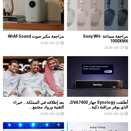
مراجعة سماعة Sony WH-
مراجعة مكبر صوت WiiM Sound
1000XM6
2026-08-07
2026-08-07
أطلقت Synology جهاز DVA7400،
بعد إطلاقه في المملكة… خبراء
الذي يوفر مراقبة ذكية...
التقنية ورواد مجتمع...
2026-08-06
2026-08-06