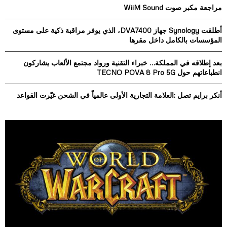
o
مراجعة مكبر صوت WiiM Sound
r
R
:
أطلقت Synology جهاز DVA7400، الذي يوفر مراقبة ذكية على مستوى
C
المؤسسات بالكامل داخل مقرها
H
بعد إطلاقه في المملكة… خبراء التقنية ورواد مجتمع الألعاب يشاركون
انطباعاتهم حول TECNO POVA 8 Pro 5G
أنكر برايم تصل :العلامة التجارية الأولى عالمياً في الشحن غيّرت القواعد