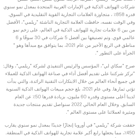
شركات الهواتف الذكية في الإمارات العربية المتحدة بمعدل نمو سنوي
قدره 858٪ ، متجاوزة العلامات التجارية القوية التقليدية في السوق.
وفي الوقت نفسه، حافظت العلامة التجارية الناشئة “ريلمي”، الأفضل
من بين 6 علامات تجارية للهواتف الذكية في العالم، على زخم نمو
عالمي قوي. وتم تصنيفها بين أفضل 5 شركات في 30 سوقًا و 6
مناطق في الربع الأخير من عام 2021، بما يتوافق مع مبدأها وهو ”
الجرأة على التطور “.
صرح “سكاي لي”، المؤسس والرئيس التنفيذي لشركة “ريلمي”، وقال:
“تركز شركتنا على تقديم أفضل أداء في صناعة الهواتف الذكية للعملاء
في جميع أنحاء العالم من خلال الابتكارات التقنية الرائدة، والتي بدأت
تؤتي ثمارها. وفي عام 2021، بلغ حجم مبيعات الهواتف الذكية السنوية
لدينا أعلى مستوى وقدره 60 مليون، بزيادة قدرها 50٪ عن العام
السابق. وخلال العام الحالي 2022 سنواصل تقديم منتجات جديدة
ومثيرة لعملائنا على مستوى العالم “.
حققت شركة “ريلمي” في أوروبا إنجازًا جديدًا بمعدل نمو سنوي يقارب
450٪، مما يجعلها رابع أكبر علامة تجارية للهواتف الذكية في المنطقة.