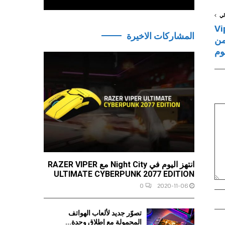
لي
Viper
المشاركات الاخيرة
من
وم
انتهز اليوم في Night City مع RAZER VIPER
ULTIMATE CYBERPUNK 2077 EDITION
0
2020-11-06
تصوّر جديد لألعاب الهواتف
المحمولة مع إطلاق وحدة...