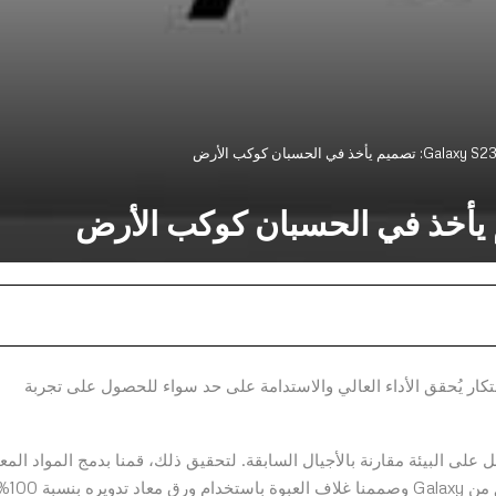
المتطور، أن الابتكار يُحقق الأداء العالي والاستدامة على حد سواء للحصول على تجربة
مال مع تأثير أقل على البيئة مقارنة بالأجيال السابقة. لتحقيق ذلك، قمنا بدمج المواد المع
تدويرها في مكونات هذا الجهاز أكثر من أي هاتف ذكي سابق من Galaxy