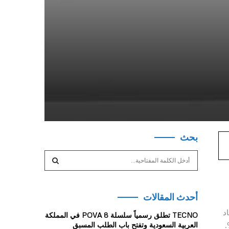
بحث
S
e
a
S
r
أحدث المقالات
c
E
h
اد
TECNO تطلق رسمياً سلسلة POVA 8 في المملكة
f
A
 وصممنا غلاف العبوة باستخدام ورق معاد تدويره بنسبة 100%.
العربية السعودية وتفتح باب الطلب المسبق