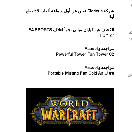
o
ة
r
R
شركة Glorious تعلن عن أول سماعة ألعاب لا تنقطع
:
أبدًا
C
الكشف عن كيليان مبابي نجماً لغلاف EA SPORTS
H
لبيئة.
FC™ 27
عاد تدويره والمستخرج من المحيطات في سلسلة Galaxy S23 يمكن أن يمنع أكثر من 15
مراجعة Aecooly
Powerful Tower Fan Tower 02
مراجعة Aecooly
Portable Misting Fan Cold Air Ultra
ين