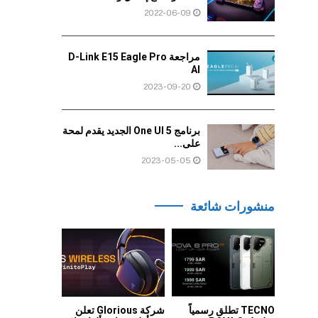
2022-06-09
مراجعة D-Link E15 Eagle Pro
AI
2023-09-20
برنامج One UI 5 الجديد يقدم لمحة
على...
2023-05-05
منشورات شائعة
TECNO تطلق رسمياً
شركة Glorious تعلن