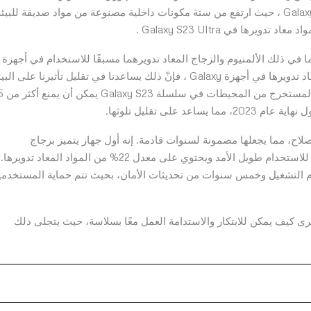
تم أيضًا زيادة إدخال المواد المعاد تدويرها في سلسلة Galaxy S23 ، حيث ارتفع من ستة مكونات داخلية مصنوعة من مواد صديقة للبيئ
ما في ذلك الألمنيوم والزجاج المعاد تدويرهما مسبقًا للاستخدام في أجهزة
Galaxy. ومن خلال الاستمرار في زيادة استخدام المواد المعاد تدويرها في أجهزة Galaxy ، فإنّ ذلك يساعدنا في تقليل تأثيرنا على ا
وعلى وجه التحديد، فإن استخدام البلاستيك الم
على تقليل تلوثها.
 المتانة وقابلية الإصلاح، مما يجعلها مضمونة لسنوات قادمة. إنه أول جهاز يتميز بزجاج
Corning® Gorilla® Glass Victus® 2 ، والذي يوفر المتانة للاستخدام طويل الأمد ويحتوي على معدل 22% من المواد المعاد تدويرها.
جيال من ترقيات نظام التشغيل وخمس سنوات من تحديثات الأمان، بحيث تتم حماية المستخدم
رى كيف يمكن للابتكار والاستدامة العمل معًا بسلاسة، حيث يتجلى ذلك