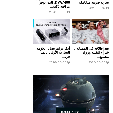
تجربة صوتية متكاملة
DVA7400، الذي يوفر
مراقبة ذكية...
2026-08-07
2026-08-06
بعد إطلاقه في المملكة…
أنكر برايم تصل :العلامة
خبراء التقنية ورواد
التجارية الأولى عالمياً
مجتمع...
في...
2026-08-06
2026-08-06
BANNER SPOT