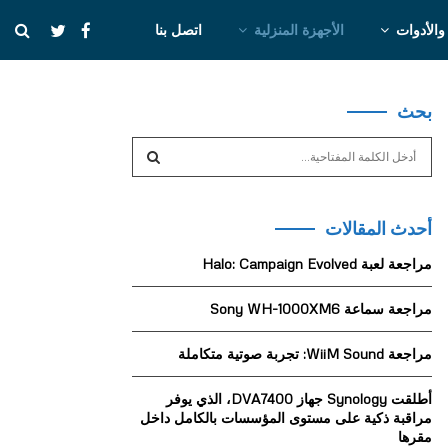
والأدوات
الأجهزة المنزلية
اتصل بنا
بحث
S
e
a
S
r
أحدث المقالات
c
E
h
مراجعة لعبة Halo: Campaign Evolved
f
A
o
مراجعة سماعة Sony WH-1000XM6
r
R
:
مراجعة WiiM Sound: تجربة صوتية متكاملة
C
H
أطلقت Synology جهاز DVA7400، الذي يوفر
مراقبة ذكية على مستوى المؤسسات بالكامل داخل
مقرها