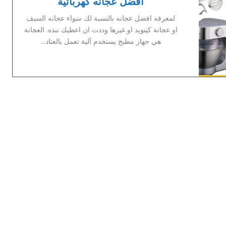
افضل عجانه كهربائية
لمعرفه افضل عجانه بالنسبة لك سواء عجانه السيف
او عجانة كينويد او غيرها وددت ان اعطيك نبذه. العجانة
هي جهاز مطبخ يستخدم آلية تعمل بالعتاد...