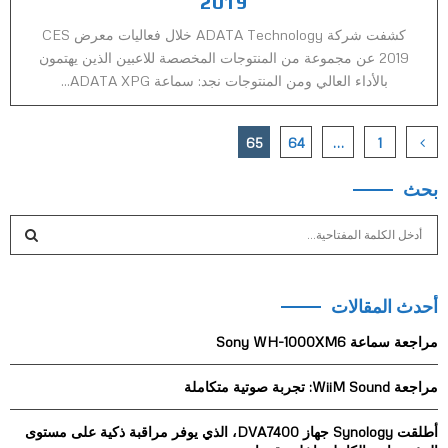
2019
كشفت شركة ADATA Technology خلال فعاليات معرض CES
2019 عن مجموعة من المنتوجات المخصصة للاعبين الذين يهتمون
بالأداء العالي ومن المنتوجات نجد: سماعة ADATA XPG...
Posts
65
64
…
1
pagination
بحث
S
e
a
S
r
أحدث المقالات
c
E
h
مراجعة سماعة Sony WH-1000XM6
f
A
o
مراجعة WiiM Sound: تجربة صوتية متكاملة
r
R
:
أطلقت Synology جهاز DVA7400، الذي يوفر مراقبة ذكية على مستوى
C