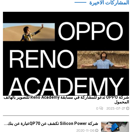
المشاركات الاخيرة
شركة OPPO تدعو للمشاركة في مسابقة Reno Academy للتصوير بالهاتف
المحمول
0
2023-07-27
شركة Silicon Power تكشف عن QP70عبارة عن بنك...
2020-11-06