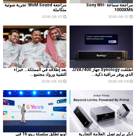
مراجعة سماعة Sony WH-
مراجعة WiiM Sound: تجربة صوتية
1000XM6
متكاملة
2026-08-07
2026-08-07
أطلقت Synology جهاز DVA7400،
بعد إطلاقه في المملكة… خبراء
الذي يوفر مراقبة ذكية...
التقنية ورواد مجتمع...
2026-08-06
2026-08-06
أنكر برايم تصل :العلامة التجارية
أوبو تطلق سلسلة رينو 16 في