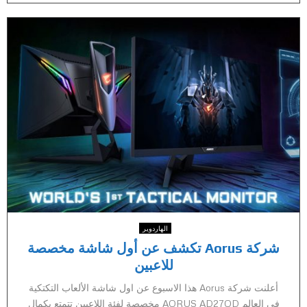
الهاردوير
شركة Aorus تكشف عن أول شاشة مخصصة
للاعبين
أعلنت شركة Aorus هذا الاسبوع عن اول شاشة الألعاب التكتكية
في العالم AORUS AD27QD مخصصة لفئة اللاعبين تتمتع بكمال