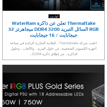
الهاردوير
Thermaltake تعلن عن ذاكرة WaterRam
RGB السائل التبريد DDR4 3200 ميجاهرتز 32
جيجابايت / 16 جيجابايت
اعلنت شركة Thermaltake ، العلامة التجارية الرائدة في صناعة
أجهزة الكمبيوتر الشخصية، عن حلول التبريد ، والألعاب ، وحلول
الذاكرة ، عن إطلاق ذاكرة DDR4...