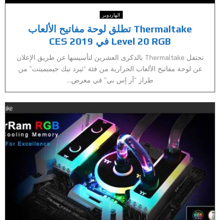
الهاردوير
Thermaltake تطلق لوحة مفاتيح الألعاب
Level 20 RGB في CES 2019
تحتفل Thermaltake بالذكرى العشرين لتأسيسها عن طريق الإعلان
عن لوحة مفاتيح الألعاب الحرارية من فئة “ثيرد تيك جيمبمينت” من
طراز “آر إس بي” في معرض...