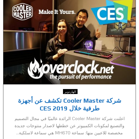
الهاردوير
شركة Cooler Master تكشف عن أجهزة
طرفية خلال CES 2019
اعلنت شركة Cooler Master الرائدة عالميًا في مجال التصميم
والتصنيع لمكونات الكمبيوتر عن خططها لاصدار منتوجات جديدة
مخصصة للاعبين منها: سماعة MH670 هي سماعة لاسلكية...