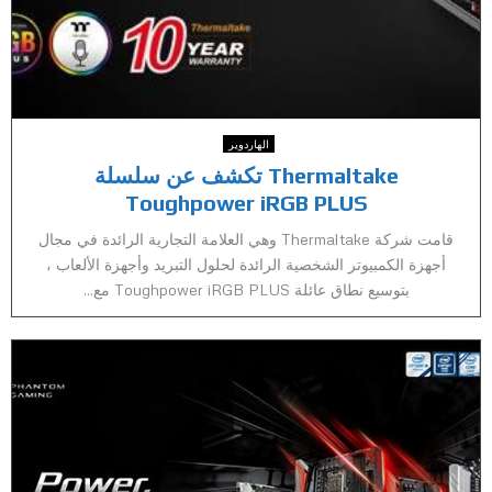
الهاردوير
Thermaltake تكشف عن سلسلة
Toughpower iRGB PLUS
قامت شركة Thermaltake وهي العلامة التجارية الرائدة في مجال
أجهزة الكمبيوتر الشخصية الرائدة لحلول التبريد وأجهزة الألعاب ،
بتوسيع نطاق عائلة Toughpower iRGB PLUS مع...